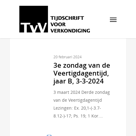
20 februari 2024
3e zondag van de
Veertigdagentijd,
jaar B, 3-3-2024
3 maart 2024 Derde zondag
van de Veertigdagentijd
Lezingen: Ex. 20,1-(-3.7-
8.12-)-17; Ps. 19; 1 Kor.…