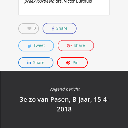
preekvoorbeeld
drs. Victor Bulthuis
Share
0
Tweet
Share
Share
Pin
Volgend bericht
3e zo van Pasen, B-jaar, 15-4-
2018