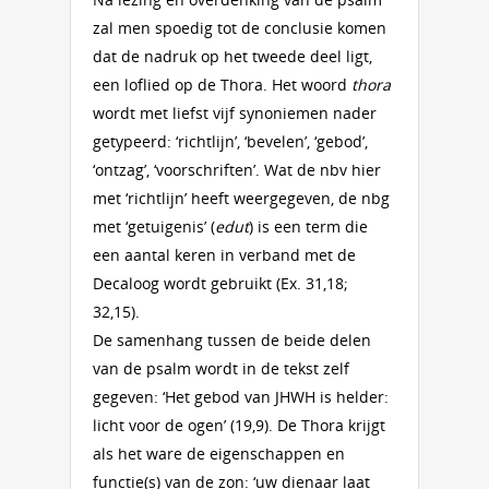
zal men spoedig tot de conclusie komen
dat de nadruk op het tweede deel ligt,
een loflied op de Thora. Het woord
thora
wordt met liefst vijf synoniemen nader
getypeerd: ‘richtlijn’, ‘bevelen’, ‘gebod’,
‘ontzag’, ‘voorschriften’. Wat de nbv hier
met ‘richtlijn’ heeft weergegeven, de nbg
met ‘getuigenis’ (
edut
) is een term die
een aantal keren in verband met de
Decaloog wordt gebruikt (Ex. 31,18;
32,15).
De samenhang tussen de beide delen
van de psalm wordt in de tekst zelf
gegeven: ‘Het gebod van JHWH is helder:
licht voor de ogen’ (19,9). De Thora krijgt
als het ware de eigenschappen en
functie(s) van de zon: ‘uw dienaar laat