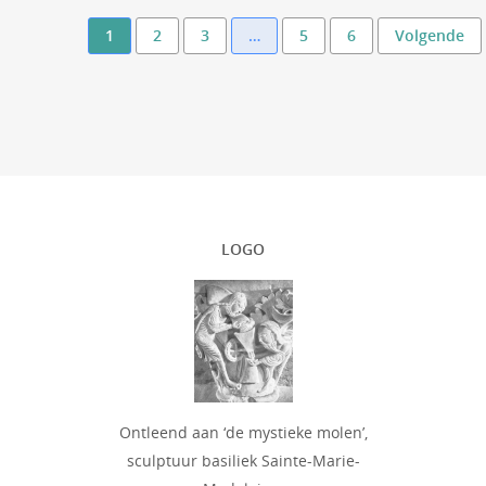
1
2
3
…
5
6
Volgende
LOGO
Ontleend aan ‘de mystieke molen’,
sculptuur basiliek Sainte-Marie-