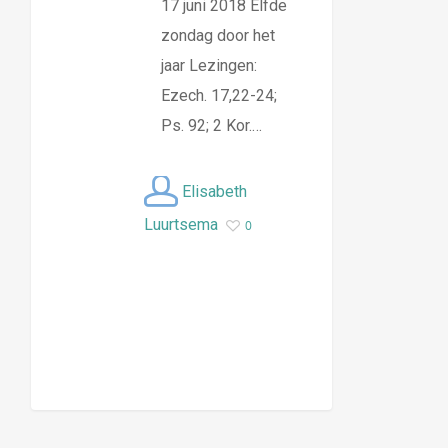
17 juni 2018 Elfde
zondag door het
jaar Lezingen:
Ezech. 17,22-24;
Ps. 92; 2 Kor.…
Elisabeth
Luurtsema
0