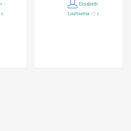
h
Elisabeth
Luurtsema
0
0