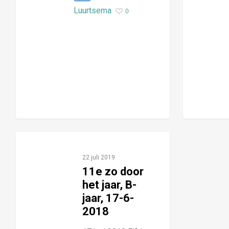
Luurtsema
0
22 juli 2019
11e zo door
het jaar, B-
jaar, 17-6-
2018