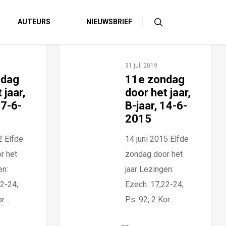
AUTEURS
NIEUWSBRIEF
31 juli 2019
ndag
11e zondag
 jaar,
door het jaar,
17-6-
B-jaar, 14-6-
2015
2 Elfde
14 juni 2015 Elfde
r het
zondag door het
en:
jaar Lezingen:
2-24;
Ezech. 17,22-24;
or.…
Ps. 92; 2 Kor.…