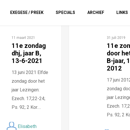
EXEGESE / PREEK
SPECIALS
ARCHIEF
LINKS
11 maart 2021
31 juli 2019
11e zondag
11e zo
dhj, jaar B,
door het
13-6-2021
B-jaar, 
2012
13 juni 2021 Elfde
17 juni 201
zondag door het
zondag doo
jaar Lezingen:
jaar Lezing
Ezech. 17,22-24;
Ezech. 17,2
Ps. 92; 2 Kor.…
Ps. 92; 2 K
Elisabeth