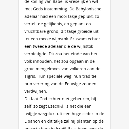
de koning van Babel is vreselijk en wél
met Gods instemming. De Babylonische
adelaar had een mooi takje geplukt, zo
vertelt de gelijkenis, en geplant op
vruchtbare grond; dit takje groeide uit
tot een mooie wijnstok. Er kwam echter
een tweede adelaar die de wijnstok
vernietigde. Dit zou het einde van het
volk inhouden, het zou opgaan in de
grote mengelmoes van volkeren aan de
Tigris. Hun speciale weg, hun traditie,
hun verering van de Eeuwige zouden
verdwijnen.
Dit laat God echter niet gebeuren, hij
zelf, zo zegt Ezechiël, is het die een
twijgje wegplukt uit een hoge ceder in de
Libanon en dit takje zal hij planten op de
hoogste berg in Israël. Er is hoop voor de