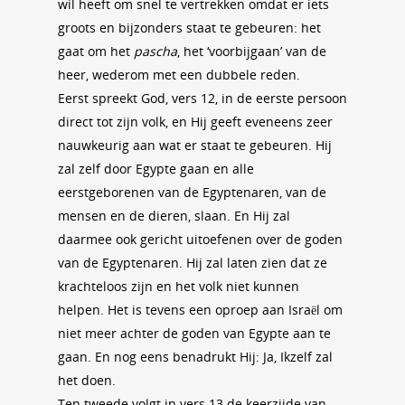
wil heeft om snel te vertrekken omdat er iets
groots en bijzonders staat te gebeuren: het
gaat om het
pascha
, het ‘voorbijgaan’ van de
heer, wederom met een dubbele reden.
Eerst spreekt God, vers 12, in de eerste persoon
direct tot zijn volk, en Hij geeft eveneens zeer
nauwkeurig aan wat er staat te gebeuren. Hij
zal zelf door Egypte gaan en alle
eerstgeborenen van de Egyptenaren, van de
mensen en de dieren, slaan. En Hij zal
daarmee ook gericht uitoefenen over de goden
van de Egyptenaren. Hij zal laten zien dat ze
krachteloos zijn en het volk niet kunnen
helpen. Het is tevens een oproep aan Israël om
niet meer achter de goden van Egypte aan te
gaan. En nog eens benadrukt Hij: Ja, Ikzelf zal
het doen.
Ten tweede volgt in vers 13 de keerzijde van