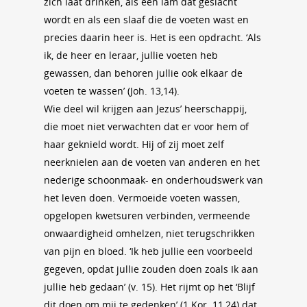
zich laat drinken, als een lam dat geslacht
wordt en als een slaaf die de voeten wast en
precies daarin heer is. Het is een opdracht. ‘Als
ik, de heer en leraar, jullie voeten heb
gewassen, dan behoren jullie ook elkaar de
voeten te wassen’ (Joh. 13,14).
Wie deel wil krijgen aan Jezus’ heerschappij,
die moet niet verwachten dat er voor hem of
haar geknield wordt. Hij of zij moet zelf
neerknielen aan de voeten van anderen en het
nederige schoonmaak- en onderhoudswerk van
het leven doen. Vermoeide voeten wassen,
opgelopen kwetsuren verbinden, vermeende
onwaardigheid omhelzen, niet terugschrikken
van pijn en bloed. ‘Ik heb jullie een voorbeeld
gegeven, opdat jullie zouden doen zoals Ik aan
jullie heb gedaan’ (v. 15). Het rijmt op het ‘Blijf
dit doen om mij te gedenken’ (1 Kor. 11,24) dat