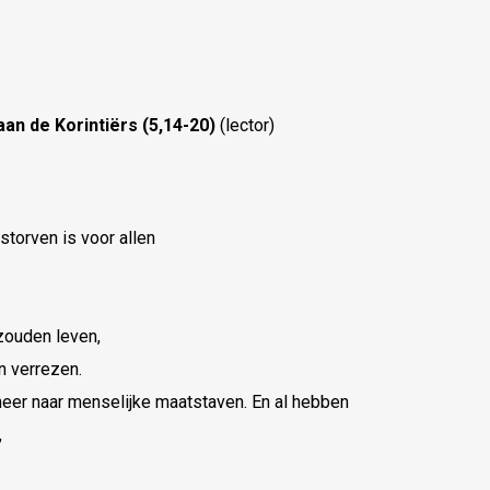
an de Korintiërs (5,14-20)
(lector)
torven is voor allen
 zouden leven,
n verrezen.
eer naar menselijke maatstaven. En al hebben
,