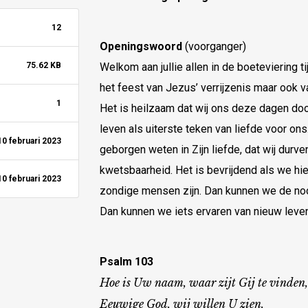
12
Openingswoord
(voorganger)
75.62 KB
Welkom aan jullie allen in de boetevierin
het feest van Jezus’ verrijzenis maar ook v
1
Het is heilzaam dat wij ons deze dagen door 
leven als uiterste teken van liefde voor ons
10 februari 2023
geborgen weten in Zijn liefde, dat wij durv
kwetsbaarheid. Het is bevrijdend als we hie
10 februari 2023
zondige mensen zijn. Dan kunnen we de noo
Dan kunnen we iets ervaren van nieuw leven
Psalm 103
Hoe is Uw naam, waar zijt Gij te vinden,
Eeuwige God, wij willen U zien.