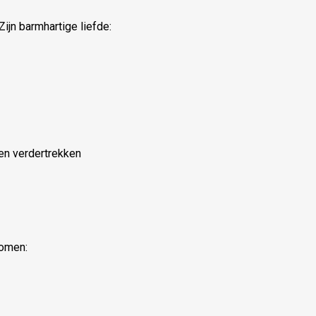
ijn barmhartige liefde:
en verdertrekken
komen: