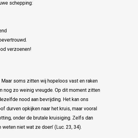
ieuwe schepping:
oend
toevertrouwd.
 God verzoenen!
. Maar soms zitten wij hopeloos vast en raken
en nog zo weinig vreugde. Op dit moment zitten
ezelfde nood aan bevrijding. Het kan ons
f durven opkijken naar het kruis, maar vooral
tting, onder de brutale kruisiging. Zelfs dan
e weten niet wat ze doen’ (Luc. 23, 34).