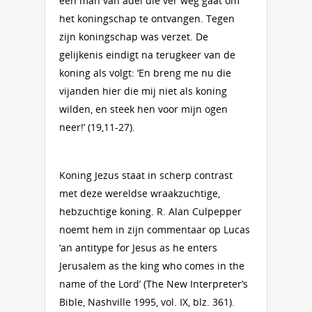
een man van adel die ver weg gaat om
het koningschap te ontvangen. Tegen
zijn koningschap was verzet. De
gelijkenis eindigt na terugkeer van de
koning als volgt: ‘En breng me nu die
vijanden hier die mij niet als koning
wilden, en steek hen voor mijn ogen
neer!’ (19,11-27).
Koning Jezus staat in scherp contrast
met deze wereldse wraakzuchtige,
hebzuchtige koning. R. Alan Culpepper
noemt hem in zijn commentaar op Lucas
‘an antitype for Jesus as he enters
Jerusalem as the king who comes in the
name of the Lord’ (The New Interpreter’s
Bible, Nashville 1995, vol. IX, blz. 361).