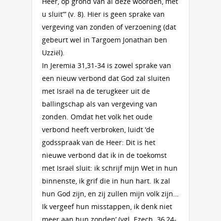
Heer, op grond van al deze woorden, met
u sluit”’ (v. 8). Hier is geen sprake van
vergeving van zonden of verzoening (dat
gebeurt wel in Targoem Jonathan ben
Uzziël).
In Jeremia 31,31-34 is zowel sprake van
een nieuw verbond dat God zal sluiten
met Israël na de terugkeer uit de
ballingschap als van vergeving van
zonden. Omdat het volk het oude
verbond heeft verbroken, luidt ‘de
godsspraak van de Heer: Dit is het
nieuwe verbond dat ik in de toekomst
met Israël sluit: ik schrijf mijn Wet in hun
binnenste, ik grif die in hun hart. Ik zal
hun God zijn, en zij zullen mijn volk zijn…
Ik vergeef hun misstappen, ik denk niet
meer aan hun zonden’ (vgl. Ezech. 36,24-