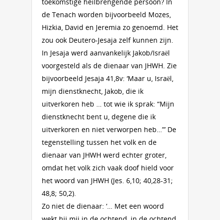
toekomstige heilbrengende persoon? In
de Tenach worden bijvoorbeeld Mozes,
Hizkia, David en Jeremia zo genoemd. Het
zou ook Deutero-Jesaja zelf kunnen zijn.
In Jesaja werd aanvankelijk Jakob/Israël
voorgesteld als de dienaar van JHWH. Zie
bijvoorbeeld Jesaja 41,8v: ‘Maar u, Israël,
mijn dienstknecht, Jakob, die ik
uitverkoren heb … tot wie ik sprak: “Mijn
dienstknecht bent u, degene die ik
uitverkoren en niet verworpen heb…”’ De
tegenstelling tussen het volk en de
dienaar van JHWH werd echter groter,
omdat het volk zich vaak doof hield voor
het woord van JHWH (Jes. 6,10; 40,28-31;
48,8; 50,2).
Zo niet de dienaar: ‘… Met een woord
wekt hij mij in de ochtend, in de ochtend