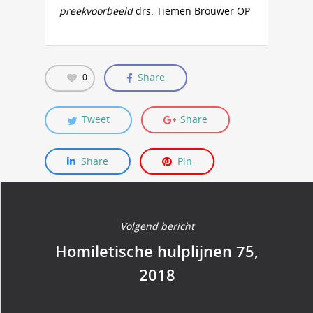
preekvoorbeeld
drs. Tiemen Brouwer OP
Share
0
Tweet
Share
Share
Pin
Volgend bericht
Homiletische hulplijnen 75,
2018