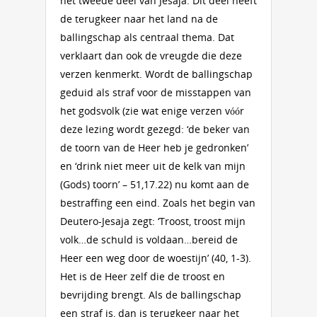
het tweede deel van Jesaja. Dit deel heeft
de terugkeer naar het land na de
ballingschap als centraal thema. Dat
verklaart dan ook de vreugde die deze
verzen kenmerkt. Wordt de ballingschap
geduid als straf voor de misstappen van
het godsvolk (zie wat enige verzen vóór
deze lezing wordt gezegd: ‘de beker van
de toorn van de Heer heb je gedronken’
en ‘drink niet meer uit de kelk van mijn
(Gods) toorn’ – 51,17.22) nu komt aan de
bestraffing een eind. Zoals het begin van
Deutero-Jesaja zegt: ‘Troost, troost mijn
volk…de schuld is voldaan…bereid de
Heer een weg door de woestijn’ (40, 1-3).
Het is de Heer zelf die de troost en
bevrijding brengt. Als de ballingschap
een straf is, dan is terugkeer naar het