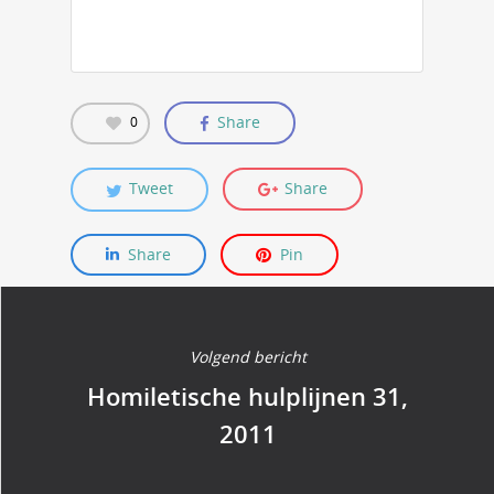
Share
0
Tweet
Share
Share
Pin
Volgend bericht
Homiletische hulplijnen 31,
2011