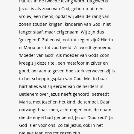
Paulus in de tweede lezing wordt uitgewerkt.
Jezus is als zoon van God, geboren uit een
vrouw, een mens, opdat wij állen de rang van
zonen zouden krijgen: kinderen van God; niet
langer slaaf, maar erfgenaam. Wij zijn dus
‘gezegend’. Zullen wij ook tot zegen zijn? Hierin
is Maria ons tot voorbeeld. Zij wordt genoemd:
‘Moeder van God’. Als moeder van Gods Zoon
kreeg zij deze titel, een metafoor in zilver en
goud, om aan te geven hoe sterk verweven zij is
in het scheppingsplan van God. Met ín haar
hart alles wat zij eerder van de herders in
Betlehem over Jezus heeft gehoord, betreedt
Maria, met Jozef en het kind, de tempel. Daar
ontvangt haar zoon, acht dagen oud, de naam
die de engel had genoemd, Jezus: ‘God redt’. Ja,
God is er voor ons. Zo zal Jezus, ook in het
nieuwe jaar, ons tot zegen zijn.