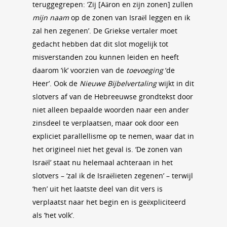
teruggegrepen: ‘Zij [Aäron en zijn zonen] zullen
mijn naam
op de zonen van Israël leggen en ik
zal hen zegenen’. De Griekse vertaler moet
gedacht hebben dat dit slot mogelijk tot
misverstanden zou kunnen leiden en heeft
daarom ‘ik’ voorzien van de
toevoeging
‘de
Heer’. Ook de
Nieuwe Bijbelvertaling
wijkt in dit
slotvers af van de Hebreeuwse grondtekst door
niet alleen bepaalde woorden naar een ander
zinsdeel te verplaatsen, maar ook door een
expliciet parallellisme op te nemen, waar dat in
het origineel niet het geval is. ‘De zonen van
Israël’ staat nu helemaal achteraan in het
slotvers – ‘zal ik de Israëlieten zegenen’ – terwijl
‘hen’ uit het laatste deel van dit vers is
verplaatst naar het begin en is geëxpliciteerd
als ‘het volk’.