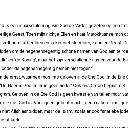
eb is een muurschildering van God de Vader, gezeten op een troo
eilige Geest. Toen mijn nichtje Ellen en haar Marokkaanse man 
 zelf nooit afbeelden en zeker niet als Vader, Zoon en Geest. G
bidden om de negenennegentig schone namen van God aan te roep
e’ en ‘de Koning’, maar het zijn verschillende namen voor de Ene
k onder de negenennegentig namen niet tegen.”
van de ernst, waarmee moslims geloven in de Ene God. In de Ene 
De Heer is God en er is geen ander.’ Ook ons Credo begint met ‘I
ram. Geloven in de Ene God is geen kwestie van tellen maar van
 die niet God is. Voor geen geld of macht, geen natie of ras, geen
e niet Allah aanbidden, maar de islam, zoals er ook fanatieke jode
ie of kerk.