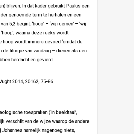
n) blijven. In dat kader gebruikt Paulus een
erder genoemde term te herhalen en een
an 5,2 begint: ‘hoop’ – ‘wij roemen’ – ‘wij
 – ‘hoop’, waarna deze reeks wordt
eze hoop wordt immers gevoed ‘omdat de
en de liturgie van vandaag – dienen als een
ebben herdacht en gevierd.
, Vught 2014, 20162, 75-86
ologische toespraken (‘in beeldtaal’,
lijk verschilt van de wijze waarop de andere
ij Johannes namelijk nagenoeg niets,