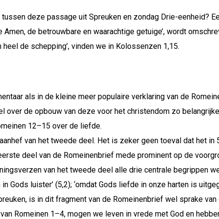
tussen deze passage uit Spreuken en zondag Drie-eenheid? Een
‘de Amen, de betrouwbare en waarachtige getuige’, wordt omschre
an heel de schepping’, vinden we in Kolossenzen 1,15.
taar als in de kleine meer populaire verklaring van de Romeinen
tel over de opbouw van deze voor het christendom zo belangrijke
meinen 12–15 over de liefde.
anhef van het tweede deel. Het is zeker geen toeval dat het in 5,
 eerste deel van de Romeinenbrief mede prominent op de voorgrond
ningsverzen van het tweede deel alle drie centrale begrippen we
in Gods luister’ (5,2); ‘omdat Gods liefde in onze harten is uitgeg
 Spreuken, is in dit fragment van de Romeinenbrief wel sprake van
ma van Romeinen 1–4, mogen we leven in vrede met God en hebbe