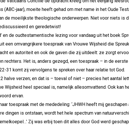
ede Vaticaans Concilie de opdracht kreeg om het eenjarig leesr
lus (ABC-jaar), moeite heeft gehad om met name in het Oude Te
van de moeilijkste theologische onderwerpen. Niet voor niets is d
gediscussieerd en geredetwist!
’ en de oudtestamentische lezing voor vandaag uit het boek Spr
uit een omvangrijkere toespraak van Vrouwe Wijsheid die Spreuke
cht en autoriteit en ook de gaven die zij uitdeelt: ze zorgt ervo
 rechters. Het is, anders gezegd, een toespraak – in de eerste p
22-31 komt zij vervolgens te spreken over haar relatie tot God.
 halve verzen; en dat is – toeval of niet – precies het aantal let
 Wijsheid heel speciaal is, namelijk allesomvattend. Ook kan he
woord ervan.
haar toespraak met de mededeling: ‘JHWH heeft mij geschapen al
ere dingen is ontstaan, wordt het hele spectrum van natuurversc
melkoepel…’ Zij was erbij toen dit alles door God werd geschapen.