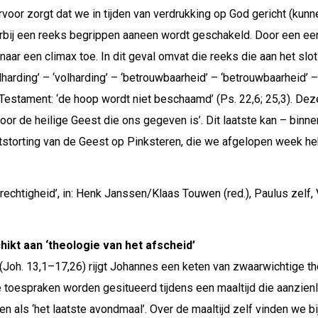
rvoor zorgt dat we in tijden van verdrukking op God gericht (kunne
aarbij een reeks begrippen aaneen wordt geschakeld. Door een e
aar een climax toe. In dit geval omvat die reeks die aan het slot v
olharding’ – ‘volharding’ – ‘betrouwbaarheid’ – ‘betrouwbaarheid’
 Testament: ‘de hoop wordt niet beschaamd’ (Ps. 22,6; 25,3). D
door de heilige Geest die ons gegeven is’. Dit laatste kan – binn
uitstorting van de Geest op Pinksteren, die we afgelopen week h
erechtigheid’, in: Henk Janssen/Klaas Touwen (red.), Paulus zelf
ikt aan ‘theologie van het afscheid’
(Joh. 13,1–17,26) rijgt Johannes een keten van zwaarwichtige the
Die toespraken worden gesitueerd tijdens een maaltijd die aanzien
 als ‘het laatste avondmaal’. Over de maaltijd zelf vinden we b