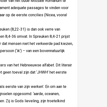
ooster van het oude Missale Romanum te
stament adequate passages te vinden voor
aar op de eerste concilies (Nicea, vooral
euken (8,22-31) is dan ook verre van
n 8,4-36 omvat. In Spreuken 8,4-21 prijst
or dat mensen niet het verkeerde pad kiezen,
ersoon (‘ik’) – van een bovennatuurlijk
ters van het Hebreeuwse alfabet. Dit literair
t geen toeval zijn dat ‘JHWH’ het eerste
s eerste van zijn werken’. En om aan te
hijnselen opgesomd: ‘aarde, oceanen,
 Zij is Gods lieveling, zijn troetelkind