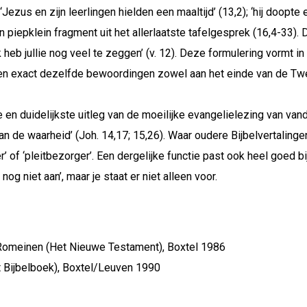
ezus en zijn leerlingen hielden een maaltijd’ (13,2); ‘hij doopte 
piepklein fragment uit het allerlaatste tafelgesprek (16,4-33). Da
eb jullie nog veel te zeggen’ (v. 12). Deze formulering vormt in
n exact dezelfde bewoordingen zowel aan het einde van de Twe
en duidelijkste uitleg van de moeilijke evangelielezing van van
de waarheid’ (Joh. 14,17; 15,26). Waar oudere Bijbelvertalingen
’ of ‘pleitbezorger’. Een dergelijke functie past ook heel goed 
og niet aan’, maar je staat er niet alleen voor.
de Romeinen (Het Nieuwe Testament), Boxtel 1986
t Bijbelboek), Boxtel/Leuven 1990