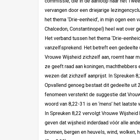
commissie, die in de aanloop naar het Twe
vervangen door een driejarige lezingencyc
het thema ‘Drie-eenheid’, in mijn ogen een 
Chalcedon, Constantinopel) heel wat over 
Het verband tussen het thema ‘Drie-eenheid
vanzelfsprekend. Het betreft een gedeelte 
Vrouwe Wijsheid zichzelf aan, roemt haar ma
ze geeft raad aan koningen, machthebbers en
wezen dat zichzelf aanprijst. In Spreuken 8,
Opvallend genoeg bestaat dit gedeelte uit 22
fenomeen versterkt de suggestie dat Vrouwe
woord van 8,22-31 is en ‘mens’ het laatste 
In Spreuken 8,22 vervolgt Vrouwe Wijsheid 
geven dat wijsheid inderdaad vóór alle and
bronnen, bergen en heuvels, wind, wolken, he