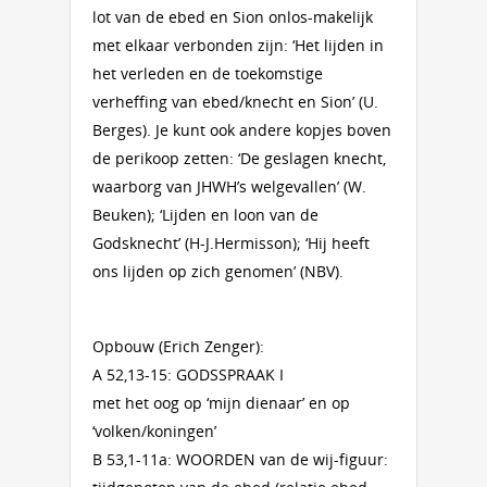
lot van de ebed en Sion onlos-makelijk
met elkaar verbonden zijn: ‘Het lijden in
het verleden en de toekomstige
verheffing van ebed/knecht en Sion’ (U.
Berges). Je kunt ook andere kopjes boven
de perikoop zetten: ‘De geslagen knecht,
waarborg van JHWH’s welgevallen’ (W.
Beuken); ‘Lijden en loon van de
Godsknecht’ (H-J.Hermisson); ‘Hij heeft
ons lijden op zich genomen’ (NBV).
Opbouw (Erich Zenger):
A 52,13-15: GODSSPRAAK I
met het oog op ‘mijn dienaar’ en op
‘volken/koningen’
B 53,1-11a: WOORDEN van de wij-figuur: