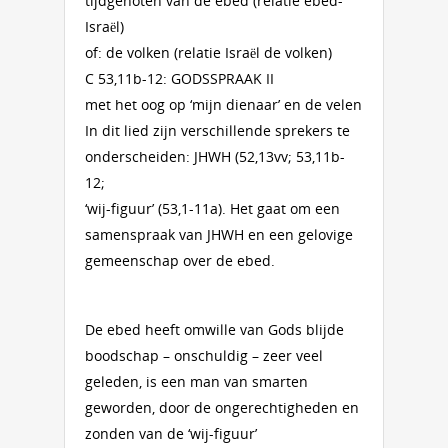
tijdgenoten van de ebed (relatie ebed-
Israël)
of: de volken (relatie Israël de volken)
C 53,11b-12: GODSSPRAAK II
met het oog op ‘mijn dienaar’ en de velen
In dit lied zijn verschillende sprekers te
onderscheiden: JHWH (52,13vv; 53,11b-
12;
‘wij-figuur’ (53,1-11a). Het gaat om een
samenspraak van JHWH en een gelovige
gemeenschap over de ebed.
De ebed heeft omwille van Gods blijde
boodschap – onschuldig – zeer veel
geleden, is een man van smarten
geworden, door de ongerechtigheden en
zonden van de ‘wij-figuur’