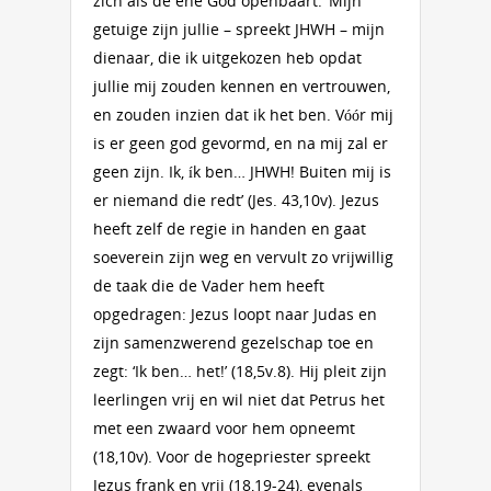
zich als de ene God openbaart: ‘Mijn
getuige zijn jullie – spreekt JHWH – mijn
dienaar, die ik uitgekozen heb opdat
jullie mij zouden kennen en vertrouwen,
en zouden inzien dat ik het ben. Vóór mij
is er geen god gevormd, en na mij zal er
geen zijn. Ik, ík ben… JHWH! Buiten mij is
er niemand die redt’ (Jes. 43,10v). Jezus
heeft zelf de regie in handen en gaat
soeverein zijn weg en vervult zo vrijwillig
de taak die de Vader hem heeft
opgedragen: Jezus loopt naar Judas en
zijn samenzwerend gezelschap toe en
zegt: ‘Ik ben… het!’ (18,5v.8). Hij pleit zijn
leerlingen vrij en wil niet dat Petrus het
met een zwaard voor hem opneemt
(18,10v). Voor de hogepriester spreekt
Jezus frank en vrij (18,19-24), evenals