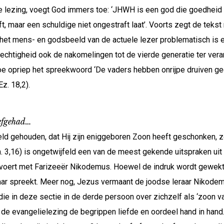
he lezing, voegt God immers toe: ‘JHWH is een god die goedheid b
 maar een schuldige niet ongestraft laat’. Voorts zegt de tekst 
het mens- en godsbeeld van de actuele lezer problematisch is e
chtigheid ook de nakomelingen tot de vierde generatie ter vera
rtoe opriep het spreekwoord ‘De vaders hebben onrijpe druiven ge
z. 18,2).
iefgehad…
d gehouden, dat Hij zijn eniggeboren Zoon heeft geschonken, zo
oh. 3,16) is ongetwijfeld een van de meest gekende uitspraken u
s voert met Farizeeër Nikodemus. Hoewel de indruk wordt gewe
raar spreekt. Meer nog, Jezus vermaant de joodse leraar Nikodem
, die in deze sectie in de derde persoon over zichzelf als ‘zoon v
 de evangelielezing de begrippen liefde en oordeel hand in hand