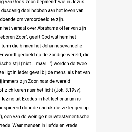
ing van Gods zoon bepalend: wie in Jezus
s dusdanig deel hebben aan het leven van
oldoende om veroordeeld te zijn.
an het verhaal over Abrahams offer van zijn
ggeboren Zoon’, geeft God wat hem het
een term die binnen het Johannesevangelie
 Er wordt gedoeld op de zondige wereld, die
ische stijl (‘niet … maar …’) worden de twee
 ligt in ieder geval bij de mens: als het van
hij immers zijn Zoon naar de wereld
 zich keren naar het licht (Joh. 3,19vv).
lezing uit Exodus in het lectionarium is
ïnspireerd door de nadruk die ze leggen op
1vv), een van de weinige nieuwtestamentische
vrede. Waar mensen in liefde en vrede