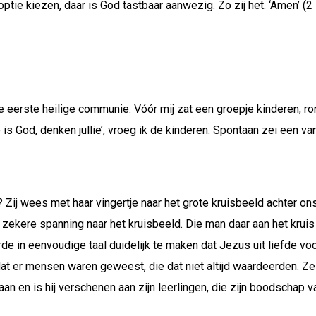
e kiezen, daar is God tastbaar aanwezig. Zo zij het. ‘Amen’ (2 K
eerste heilige communie. Vóór mij zat een groepje kinderen, ron
 is God, denken jullie’, vroeg ik de kinderen. Spontaan zei een v
 Zij wees met haar vingertje naar het grote kruisbeeld achter ons 
 zekere spanning naar het kruisbeeld. Die man daar aan het krui
erde in eenvoudige taal duidelijk te maken dat Jezus uit liefde v
t er mensen waren geweest, die dat niet altijd waardeerden. Ze
aan en is hij verschenen aan zijn leerlingen, die zijn boodschap 