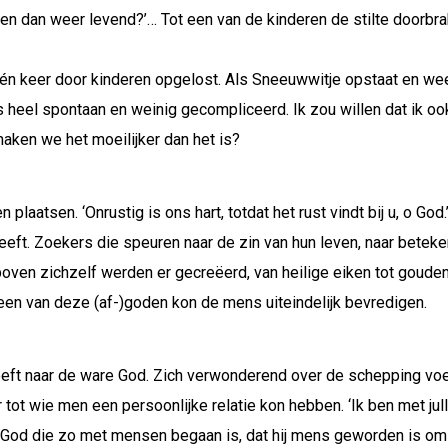
en dan weer levend?’… Tot een van de kinderen de stilte doorbrak
één keer door kinderen opgelost. Als Sneeuwwitje opstaat en wee
 is heel spontaan en weinig gecompliceerd. Ik zou willen dat ik
aken we het moeilijker dan het is?
 en plaatsen. ‘Onrustig is ons hart, totdat het rust vindt bij u, o 
leeft. Zoekers die speuren naar de zin van hun leven, naar betek
oven zichzelf werden er gecreëerd, van heilige eiken tot gouden
en van deze (af-)goden kon de mens uiteindelijk bevredigen.
eeft naar de ware God. Zich verwonderend over de schepping vo
ot wie men een persoonlijke relatie kon hebben. ‘Ik ben met julli
n God die zo met mensen begaan is, dat hij mens geworden is om 