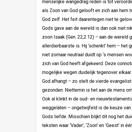
menselijke wangedrag reden is tot veroorde
als Zoon van God gelooft en zich aan hem t
God zelf. Het feit daarentegen niet te gelov
Gods gave aan de wereld is dan ook niet niks
zoon Isaak (Gen. 22,2.12) – aan de wereld 
allerdierbaarste is. Hij ‘schenkt’ hem – he
niet zomaar neutraal duidt op ‘s mensen wo
zich van God heeft afgekeerd. Deze connotatie
mogelijke wegen duidelijk tegenover elkaar g
God afhangt – zo stelt de vierde evangelist 
gezonden. Niettemin is het aan de mens om op
Ook al klinkt in de oud- en nieuwtestamenti
weggelaten – ongetwijfeld is de keuze van
Gods liefde. Misschien blijkt dit nog het d
teksten waar ‘Vader’, ‘Zoon’ en ‘Geest’ in