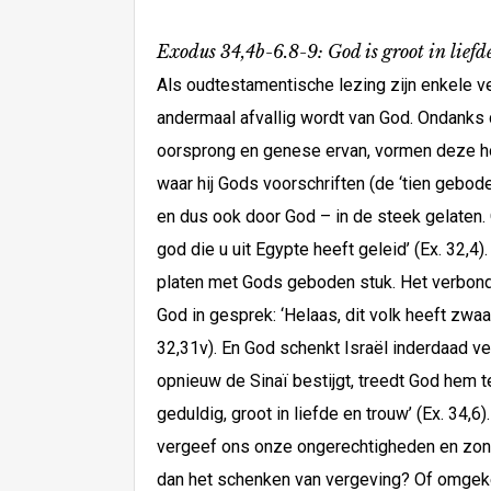
Exodus 34,4b-6.8-9: God is groot in liefd
Als oudtestamentische lezing zijn enkele ve
andermaal afvallig wordt van God. Ondanks d
oorsprong en genese ervan, vormen deze hoo
waar hij Gods voorschriften (de ‘tien gebo
en dus ook door God – in de steek gelaten. 
god die u uit Egypte heeft geleid’ (Ex. 32,
platen met Gods geboden stuk. Het verbond 
God in gesprek: ‘Helaas, dit volk heeft zw
32,31v). En God schenkt Israël inderdaad 
opnieuw de Sinaï bestijgt, treedt God hem
geduldig, groot in liefde en trouw’ (Ex. 34,
vergeef ons onze ongerechtigheden en zonden
dan het schenken van vergeving? Of omgekeer