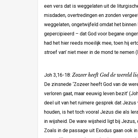
een vers dat is weggelaten uit de liturgisc
misdaden, overtredingen en zonden vergeeft,
weggelaten, ongetwijfeld omdat het binnen 
gepercipieerd – dat God voor begane ongere
had het hier reeds moeilijk mee, toen hij e
stroef van’ niet meer in de mond te nemen (E
Zozeer heeft God de wereld l
Joh 3,16-18:
De zinsnede ‘Zozeer heeft God van de werel
verloren gaat, maar eeuwig leven bezit’ (J
deel uit van het ruimere gesprek dat Jezu
houden, is het toch vooral Jezus die als le
in wijsheid. De ware wijsheid ligt bij Jezus
Zoals in de passage uit Exodus gaan ook in