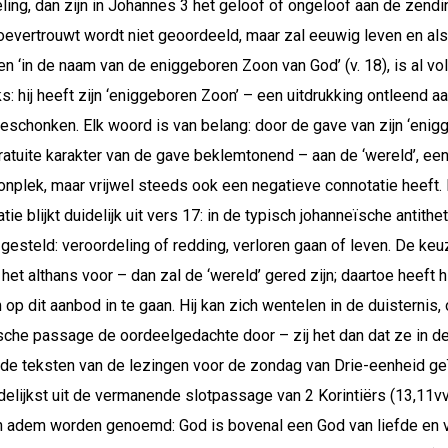
ling, dan zijn in Johannes 3 het geloof of ongeloof aan de zend
oevertrouwt wordt niet geoordeeld, maar zal eeuwig leven en al
en ‘in de naam van de eniggeboren Zoon van God’ (v. 18), is al v
: hij heeft zijn ‘eniggeboren Zoon’ – een uitdrukking ontleend a
geschonken. Elk woord is van belang: door de gave van zijn ‘eni
t gratuite karakter van de gave beklemtonend – aan de ‘wereld’, 
onplek, maar vrijwel steeds ook een negatieve connotatie heeft.
 blijkt duidelijk uit vers 17: in de typisch johanneïsche antithet
esteld: veroordeling of redding, verloren gaan of leven. De keuze
het althans voor – dan zal de ‘wereld’ gered zijn; daartoe heeft 
 dit aanbod in te gaan. Hij kan zich wentelen in de duisternis, of
sche passage de oordeelgedachte door – zij het dan dat ze in de 
 de teksten van de lezingen voor de zondag van Drie-eenheid ge
uidelijkst uit de vermanende slotpassage van 2 Korintiërs (13,1
 één adem worden genoemd: God is bovenal een God van liefde en 