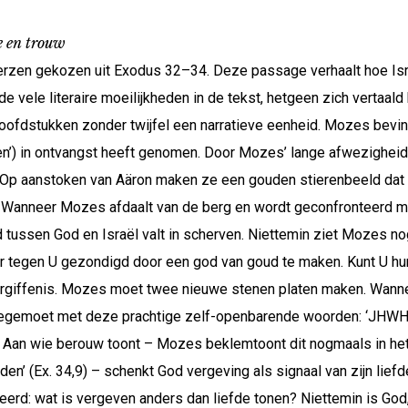
e en trouw
rzen gekozen uit Exodus 32–34. Deze passage verhaalt hoe Israël 
e vele literaire moeilijkheden in de tekst, hetgeen zich vertaal
fdstukken zonder twijfel een narratieve eenheid. Mozes bevind
den’) in ontvangst heeft genomen. Door Mozes’ lange afwezighei
Op aanstoken van Aäron maken ze een gouden stierenbeeld dat ze 
4). Wanneer Mozes afdaalt van de berg en wordt geconfronteerd met
tussen God en Israël valt in scherven. Niettemin ziet Mozes nog
aar tegen U gezondigd door een god van goud te maken. Kunt U hu
vergiffenis. Mozes moet twee nieuwe stenen platen maken. Wan
 tegemoet met deze prachtige zelf-openbarende woorden: ‘JHWH
6). Aan wie berouw toont – Mozes beklemtoont dit nogmaals in het v
’ (Ex. 34,9) – schenkt God vergeving als signaal van zijn liefde
d: wat is vergeven anders dan liefde tonen? Niettemin is God, in 