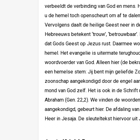
verbeeldt de verbinding van God en mens. H
u de hemel toch openscheurt om af te dalen
Vervolgens daalt de heilige Geest neer in de
Hebreeuws betekent ‘trouw’, ‘betrouwbaar’. 
dat Gods Geest op Jezus rust. Daarmee word
hemel. Het evangelie is uitermate terughou
woordvoerder van God. Alleen hier (de bekra
een hemelse stem: Jij bent mijn geliefde Zoo
zoonschap aangekondigd door de engel aan Ma
mond van God zelf. Het is ook in de Schrif
Abraham (Gen. 22,2). We vinden de woorden b
aangekondigd, gebeurt hier. De afdaling va
Heer in Jesaja. De sleuteltekst hiervoor ui