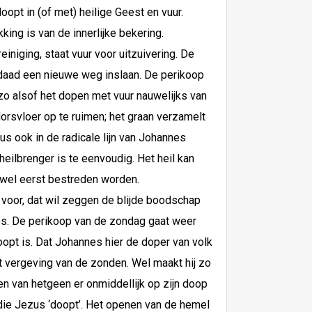
opt in (of met) heilige Geest en vuur.
king is van de innerlijke bekering.
einiging, staat vuur voor uitzuivering. De
rdaad een nieuwe weg inslaan. De perikoop
zo alsof het dopen met vuur nauwelijks van
 dorsvloer op te ruimen; het graan verzamelt
zus ook in de radicale lijn van Johannes
ilbrenger is te eenvoudig. Het heil kan
d wel eerst bestreden worden.
voor, dat wil zeggen de blijde boodschap
es. De perikoop van de zondag gaat weer
opt is. Dat Johannes hier de doper van volk
t vergeving van de zonden. Wel maakt hij zo
ken van hetgeen er onmiddellijk op zijn doop
t die Jezus ‘doopt’. Het openen van de hemel