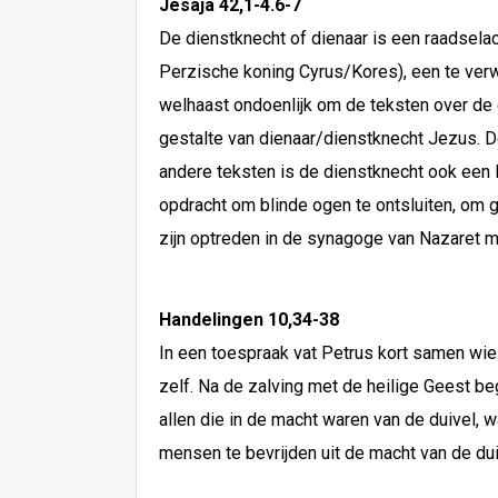
Jesaja 42,1-4.6-7
De dienstknecht of dienaar is een raadselach
Perzische koning Cyrus/Kores), een te verwa
welhaast ondoenlijk om de teksten over de
gestalte van dienaar/dienstknecht Jezus. De
andere teksten is de dienstknecht ook een li
opdracht om blinde ogen te ontsluiten, om g
zijn optreden in de synagoge van Nazaret ma
Handelingen 10,34-38
In een toespraak vat Petrus kort samen wie
zelf. Na de zalving met de heilige Geest be
allen die in de macht waren van de duivel, 
mensen te bevrijden uit de macht van de du