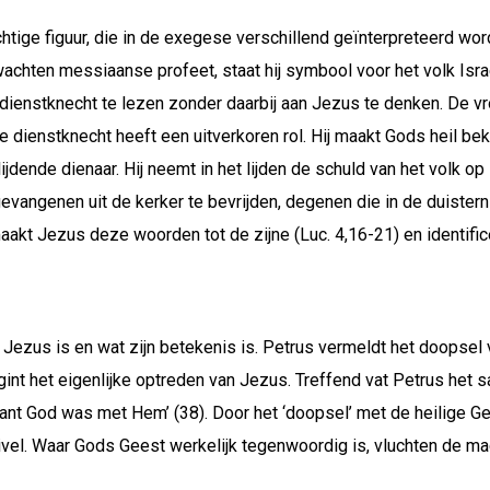
tige figuur, die in de exegese verschillend geïnterpreteerd wordt
chten messiaanse profeet, staat hij symbool voor het volk Israël
 dienstknecht te lezen zonder daarbij aan Jezus te denken. De 
 dienstknecht heeft een uitverkoren rol. Hij maakt Gods heil bek
jdende dienaar. Hij neemt in het lijden de schuld van het volk op z
evangenen uit de kerker te bevrijden, degenen die in de duister
akt Jezus deze woorden tot de zijne (Luc. 4,16-21) en identific
 Jezus is en wat zijn betekenis is. Petrus vermeldt het doopse
gint het eigenlijke optreden van Jezus. Treffend vat Petrus het 
want God was met Hem’ (38). Door het ‘doopsel’ met de heilige G
ivel. Waar Gods Geest werkelijk tegenwoordig is, vluchten de m