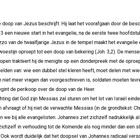
oop van Jezus beschrijft. Hij laat het voorafgaan door de besc
3 een nieuwe start in het evangelie, na de eerste twee hoofdst
zo van de twaalfjarige Jezus in de tempel maakt het evangelie
woestijn oproept tot een doop van bekering (Joh. 3,2). De mensen
 dopen trakteert hij de menigte op een donderpreek met de oproe
beelden van: wie een dubbel stel kleren heeft, moet delen met wie
n niet meer vragen dan voorgeschreven is, soldaten moeten tevr
egint de perikoop over de doop van de Heer.
chting dat God zijn Messias zal sturen om het lot van Israël eind
 afvraagt of hij niet de verwachte Messias (in de grondtekst: Chr
we bij alle evangelisten. Johannes ziet zichzelf nadrukkelijk al
 zichzelf in verhouding tot de Komende als nog minder dan een sl
 Ook wordt duidelijk dat het doopsel van Johannes radicaal vers