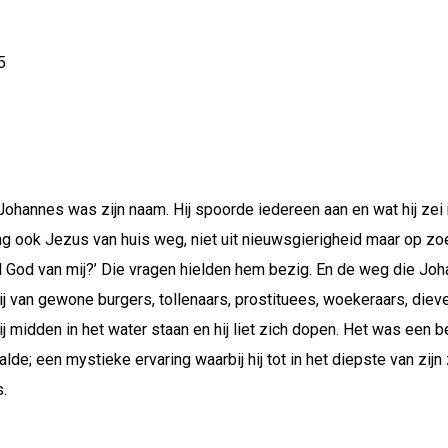
5
, Johannes was zijn naam. Hij spoorde iedereen aan en wat hij ze
g ook Jezus van huis weg, niet uit nieuwsgierigheid maar op zoe
il God van mij?’ Die vragen hielden hem bezig. En de weg die J
rij van gewone burgers, tollenaars, prostituees, woekeraars, diev
ij midden in het water staan en hij liet zich dopen. Het was een 
lde; een mystieke ervaring waarbij hij tot in het diepste van zij
.