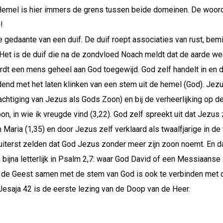
emel is hier immers de grens tussen beide domeinen. De woorden
!
 gedaante van een duif. De duif roept associaties van rust, bemin
Het is de duif die na de zondvloed Noach meldt dat de aarde weer
t een mens geheel aan God toegewijd. God zelf handelt in en doo
dend met het laten klinken van een stem uit de hemel (God). Jez
chtiging van Jezus als Gods Zoon) en bij de verheerlijking op de
n, in wie ik vreugde vind (3,22). God zelf spreekt uit dat Jezus zi
ria (1,35) en door Jezus zelf verklaard als twaalfjarige in de te
t uiterst zelden dat God Jezus zonder meer zijn zoon noemt. En d
ijna letterlijk in Psalm 2,7: waar God David of een Messiaanse 
n de Geest samen met de stem van God is ook te verbinden met 
t Jesaja 42 is de eerste lezing van de Doop van de Heer.