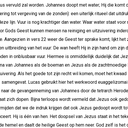
us vervuld zal worden. Johannes doopt met water; Hij die komt do
ing tot vergeving van de zonden): een uiterlijk ritueel dat uitdruk
ze lijn. Vuur is nog krachtiger dan water. Waar water staat voor r
or Gods Geest kunnen mensen na reiniging en uitzuivering inde
. Aangezien in vers 22 weer de Geest ter sprake komt, lijkt het 
en uitbreiding van het vuur: De wan heeft Hij in zijn hand om zijn
randen in onblusbaar vuur. Hiermee is onmiddellijk duidelijk dat Je
ema van Johannes als de boeman en Jezus als de zachtmoedige he
uivering. Als het goede tot zijn recht wil komen, moet het kwaa
s samengevat. Lucas gebruikt hier het werkwoord euaggelizomai 
it naar de gevangenneming van Johannes door de tetrarch Herod
laat zich dopen. Bijna terloops wordt vermeld dat Jezus ook gedo
mijden dat we de indruk krijgen dat ook Jezus gedoopt wordt to
ficeert. Hij is één van hen. Het doopsel van Jezus staat in het te
h de hemel en daalt de heilige Geest op hem neer. God zelf is he