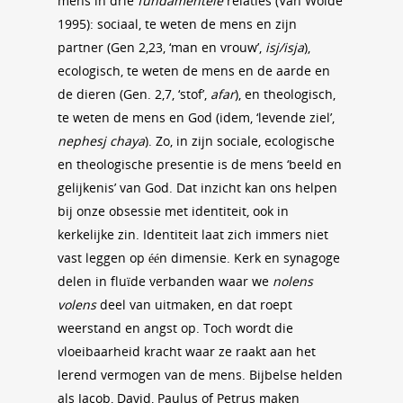
mens in drie
fundamentele
relaties (Van Wolde
1995): sociaal, te weten de mens en zijn
partner (Gen 2,23, ‘man en vrouw’,
isj/i
sja
),
ecologisch, te weten de mens en de aarde en
de dieren (Gen. 2,7, ‘stof’,
afar
), en theologisch,
te weten de mens en God (idem, ‘levende ziel’,
nephesj chaya
). Zo, in zijn sociale, ecologische
en theologische presentie is de mens ‘beeld en
gelijkenis’ van God. Dat inzicht kan ons helpen
bij onze obsessie met identiteit, ook in
kerkelijke zin. Identiteit laat zich immers niet
vast leggen op één dimensie. Kerk en synagoge
delen in fluïde verbanden waar we
nolens
volens
deel van uitmaken, en dat roept
weerstand en angst op. Toch wordt die
vloeibaarheid kracht waar ze raakt aan het
lerend vermogen van de mens. Bijbelse helden
als Jacob, David, Paulus of Petrus maken