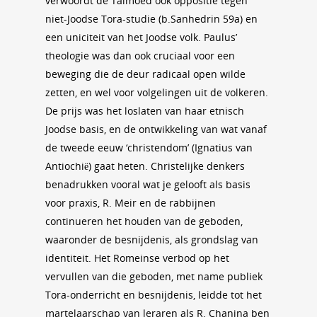
verwoordt de Talmoed ook oppositie tegen
niet-Joodse Tora-studie (b.Sanhedrin 59a) en
een uniciteit van het Joodse volk. Paulus’
theologie was dan ook cruciaal voor een
beweging die de deur radicaal open wilde
zetten, en wel voor volgelingen uit de volkeren.
De prijs was het loslaten van haar etnisch
Joodse basis, en de ontwikkeling van wat vanaf
de tweede eeuw ‘christendom’ (Ignatius van
Antiochië) gaat heten. Christelijke denkers
benadrukken vooral wat je gelooft als basis
voor praxis, R. Meir en de rabbijnen
continueren het houden van de geboden,
waaronder de besnijdenis, als grondslag van
identiteit. Het Romeinse verbod op het
vervullen van die geboden, met name publiek
Tora-onderricht en besnijdenis, leidde tot het
martelaarschap van leraren als R. Chanina ben