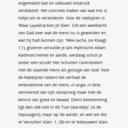
ongemoeid laat en seksueel misbruik
verdoezelt. Het concreet maken van wat mis is
helpt om te veranderen. Voor de rabbijnen is
‘Waar (
ayekha
) ben je’ (Gen. 3,9) een weeklacht
van God over wat de mens nu is geworden en
wat hij had kunnen zijn: ‘Wee (
echa
, zie Klaagl.
1,1), gisteren vervulde je (als mythische Adam
Kadmon) hemel en aarde, vandaag schuil je
onder een struik!’ Het ‘schuilen’ contrasteert
met de staande mens als getuige van God. Voor
de Rabbijnen tekent het verhaal de
ambivalentie van de mens,
ni ange, ni bête
,
vervreemd van zijn oorsprong maar met de
kennis van goed en kwaad. Diens bestemming
ligt dan ook niet in de Tuin (‘paradijs’, zo de
Septuagint), maar op ‘de aarde’, en wel om die
te ‘vervullen’ (Gen. 1, 28) en te ‘bebouwen’ (Gen.