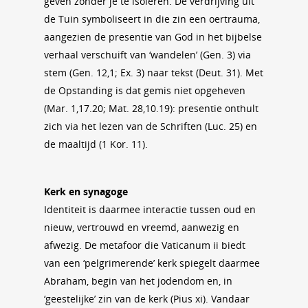
geven zonder je te isoleren. De verdrijving uit
de Tuin symboliseert in die zin een oertrauma,
aangezien de presentie van God in het bijbelse
verhaal verschuift van ‘wandelen’ (Gen. 3) via
stem (Gen. 12,1; Ex. 3) naar tekst (Deut. 31). Met
de Opstanding is dat gemis niet opgeheven
(Mar. 1,17.20; Mat. 28,10.19): presentie onthult
zich via het lezen van de Schriften (Luc. 25) en
de maaltijd (1 Kor. 11).
Kerk en synagoge
Identiteit is daarmee interactie tussen oud en
nieuw, vertrouwd en vreemd, aanwezig en
afwezig. De metafoor die Vaticanum ii biedt
van een ‘pelgrimerende’ kerk spiegelt daarmee
Abraham, begin van het jodendom en, in
‘geestelijke’ zin van de kerk (Pius xi). Vandaar