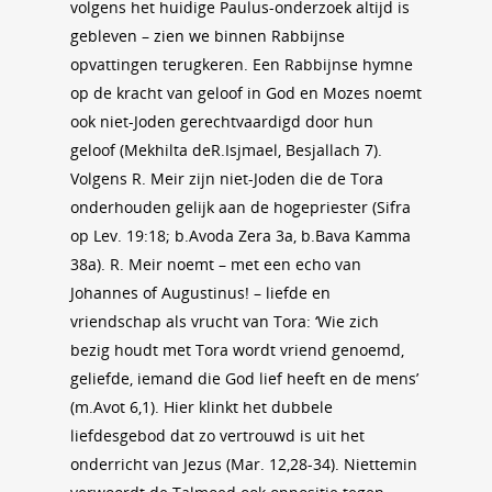
volgens het huidige Paulus-onderzoek altijd is
gebleven – zien we binnen Rabbijnse
opvattingen terugkeren. Een Rabbijnse hymne
op de kracht van geloof in God en Mozes noemt
ook niet-Joden gerechtvaardigd door hun
geloof (Mekhilta deR.Isjmael, Besjallach 7).
Volgens R. Meir zijn niet-Joden die de Tora
onderhouden gelijk aan de hogepriester (Sifra
op Lev. 19:18; b.Avoda Zera 3a, b.Bava Kamma
38a). R. Meir noemt – met een echo van
Johannes of Augustinus! – liefde en
vriendschap als vrucht van Tora: ‘Wie zich
bezig houdt met Tora wordt vriend genoemd,
geliefde, iemand die God lief heeft en de mens’
(m.Avot 6,1). Hier klinkt het dubbele
liefdesgebod dat zo vertrouwd is uit het
onderricht van Jezus (Mar. 12,28-34). Niettemin