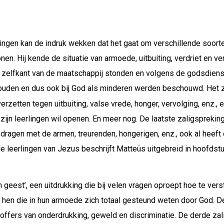
ingen kan de indruk wekken dat het gaat om verschillende soort
nen. Hij kende de situatie van armoede, uitbuiting, verdriet en v
de zelfkant van de maatschappij stonden en volgens de godsdien
houden en dus ook bij God als minderen werden beschouwd. Het 
verzetten tegen uitbuiting, valse vrede, honger, vervolging, enz., e
jn leerlingen wil openen. En meer nog. De laatste zaligspreking
edragen met de armen, treurenden, hongerigen, enz., ook al heeft d
de leerlingen van Jezus beschrijft Matteüs uitgebreid in hoofdstu
eest’, een uitdrukking die bij velen vragen oproept hoe te vers
 hen die in hun armoede zich totaal gesteund weten door God. D
lachtoffers van onderdrukking, geweld en discriminatie. De derde 