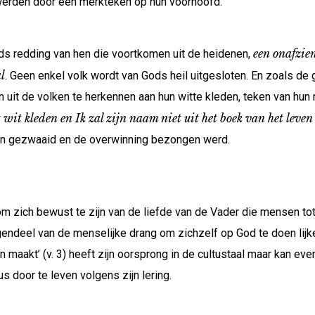
erden door een merkteken op hun voorhoofd.
een onafzien
ds redding van hen die voortkomen uit de heidenen,
l
. Geen enkel volk wordt van Gods heil uitgesloten. En zoals de 
n uit de volken te herkennen aan hun witte kleden, teken van hun
 wit kleden en Ik zal zijn naam niet uit het boek van het leven
en gezwaaid en de overwinning bezongen werd.
om zich bewust te zijn van de liefde van de Vader die mensen t
egendeel van de menselijke drang om zichzelf op God te doen li
ein maakt’ (v. 3) heeft zijn oorsprong in de cultustaal maar kan 
s door te leven volgens zijn lering.