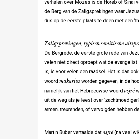
verhalen over Mozes is de Horeb of Sinai van
de Berg van de Zaligsprekingen waar Jezus 
dus op de eerste plaats te doen met een ‘th
Zaligsprekingen, typisch semitische uitsp
De Bergrede, de eerste grote rede van Jezu
velen niet direct oproept wat de evangelist 
is, is voor velen een raadsel. Het is dan oo
makarios
woord
worden gegeven, in de hoop
asjré
namelijk van het Hebreeuwse woord
w
uit de weg als je leest over ‘zachtmoedigen’ (v
armen, treurenden, of vervolgden hebben de
asjré
Martin Buber vertaalde dat
(na veel wi