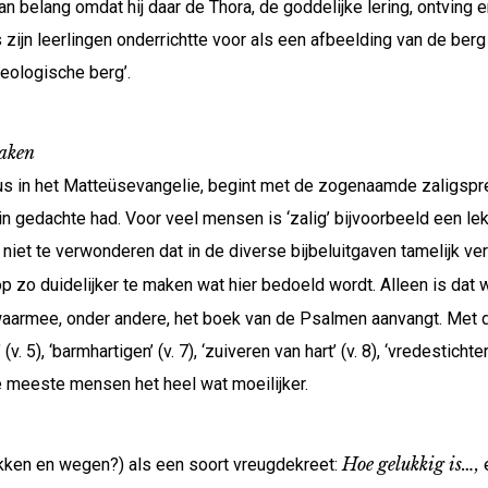
 belang omdat hij daar de Thora, de goddelijke lering, ontving e
zijn leerlingen onderrichtte voor als een afbeelding van de ber
eologische berg’.
raken
s in het Matteüsevangelie, begint met de zogenaamde zaligspreki
in gedachte had. Voor veel mensen is ‘zalig’ bijvoorbeeld een lek
k niet te verwonderen dat in de diverse bijbeluitgaven tamelijk ve
 zo duidelijker te maken wat hier bedoeld wordt. Alleen is dat
aarmee, onder andere, het boek van de Psalmen aanvangt. Met de 
. 5), ‘barmhartigen’ (v. 7), ‘zuiveren van hart’ (v. 8), ‘vredesticht
 meeste mensen het heel wat moeilijker.
Hoe gelukkig is…,
kken en wegen?) als een soort vreugdekreet: