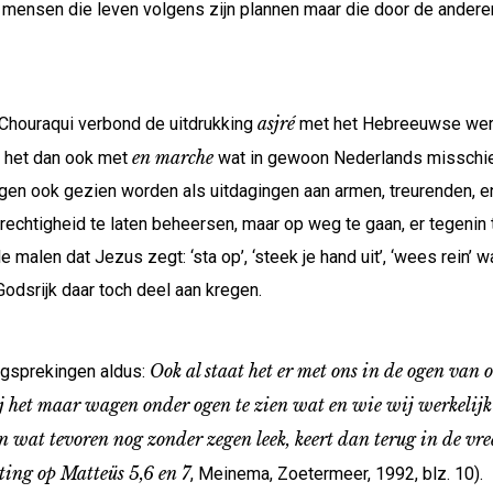
 mensen die leven volgens zijn plannen maar die door de andere
asjré
 Chouraqui verbond de uitdrukking
met het Hebreeuwse we
en marche
t het dan ook met
wat in gewoon Nederlands misschien
en ook gezien worden als uitdagingen aan armen, treurenden, enz
rechtigheid te laten beheersen, maar op weg te gaan, er tegenin t
 malen dat Jezus zegt: ‘sta op’, ‘steek je hand uit’, ‘wees rein
odsrijk daar toch deel aan kregen.
Ook al staat het er met ons in de ogen van 
igsprekingen aldus:
 het maar wagen onder ogen te zien wat en wie wij werkelijk zi
En wat tevoren nog zonder zegen leek, keert dan terug in de vr
ting op Matteüs 5,6 en 7
, Meinema, Zoetermeer, 1992, blz. 10).