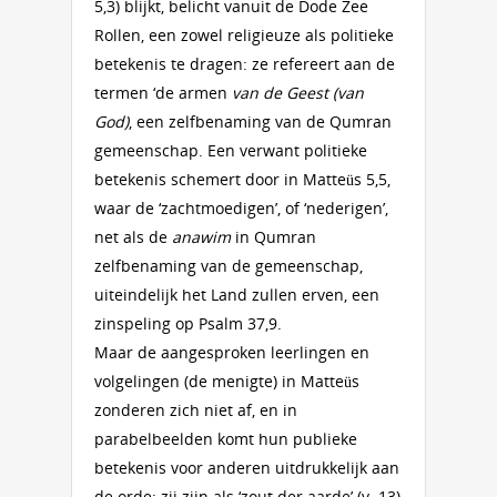
5,3) blijkt, belicht vanuit de Dode Zee
Rollen, een zowel religieuze als politieke
betekenis te dragen: ze refereert aan de
termen ‘de armen
van de Geest (van
God)
, een zelfbenaming van de Qumran
gemeenschap. Een verwant politieke
betekenis schemert door in Matteüs 5,5,
waar de ‘zachtmoedigen’, of ‘nederigen’,
net als de
anawim
in Qumran
zelfbenaming van de gemeenschap,
uiteindelijk het Land zullen erven, een
zinspeling op Psalm 37,9.
Maar de aangesproken leerlingen en
volgelingen (de menigte) in Matteüs
zonderen zich niet af, en in
parabelbeelden komt hun publieke
betekenis voor anderen uitdrukkelijk aan
de orde: zij zijn als ‘zout der aarde’ (v. 13)