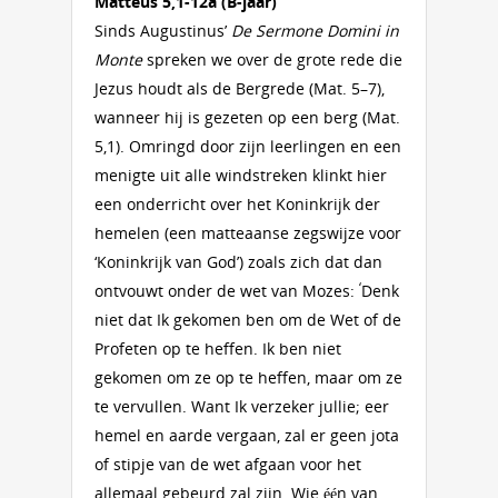
Matteüs 5,1-12a
(B-jaar)
Sinds Augustinus’
De Sermone Domini in
Monte
spreken we over de grote rede die
Jezus houdt als de Bergrede (Mat. 5–7),
wanneer hij is gezeten op een berg (Mat.
5,1). Omringd door zijn leerlingen en een
menigte uit alle windstreken klinkt hier
een onderricht over het Koninkrijk der
hemelen (een matteaanse zegswijze voor
‘Koninkrijk van God’) zoals zich dat dan
‘
ontvouwt onder de wet van Mozes:
Denk
niet dat Ik gekomen ben om de Wet of de
Profeten op te heffen. Ik ben niet
gekomen om ze op te heffen, maar om ze
te vervullen. Want Ik verzeker jullie; eer
hemel en aarde vergaan, zal er geen jota
of stipje van de wet afgaan voor het
allemaal gebeurd zal zijn. Wie één van