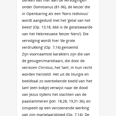
denken valt hier aan de vervolgingen
onder Domitianus (81-96), de keizer die
in Openbaring als een ‘Nero redivivus’
wordt aangeduid met het ‘getal van het
beest’ (Op. 13,18; 666 is de getalswaarde
van het Hebreeuwse ‘keizer Nero’). Die
vervolging wordt hier ‘de grote
verdrukking’ (Op. 7,14) genoemd.
Zijn voornaamste karakters zijn die van
de getuigen/martelaars, die door de
verrezen Christus, het ‘lam’, in hun recht
worden hersteld. Het uit de liturgie en
beeldtaal zo overbekende beeld van ‘het
lam’ (een bokje) verwijst naar de dood
van Jezus tijdens het slachten van de
paaslammeren (Joh. 18,28; 19,31-36), en
zinspeelt op een verzoenende werking
van zijn martelaarsbloed (Op. 7,14). De