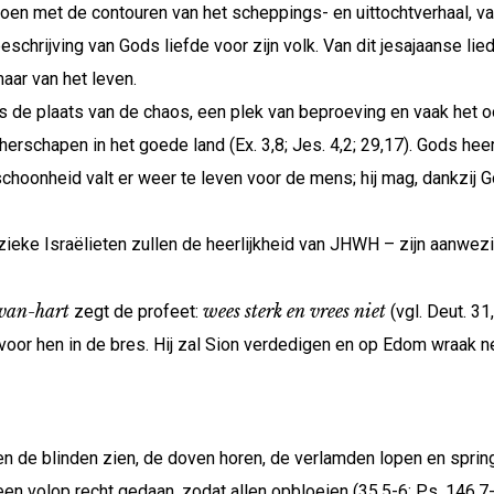
isioen met de contouren van het scheppings- en uittochtverhaal
chrijving van Gods liefde voor zijn volk. Van dit jesajaanse li
aar van het leven.
 is de plaats van de chaos, een plek van beproeving en vaak het
herschapen in het goede land (Ex. 3,8; Jes. 4,2; 29,17). Gods heerl
 schoonheid valt er weer te leven voor de mens; hij mag, dankzij
eke Israëlieten zullen de heerlijkheid van JHWH – zijn aanwezig
van-hart
wees sterk en vrees niet
zegt de profeet:
(vgl. Deut. 31
 voor hen in de bres. Hij zal Sion verdedigen en op Edom wraak 
en de blinden zien, de doven horen, de verlamden lopen en spri
n volop recht gedaan, zodat allen opbloeien (35,5-6; Ps. 146,7-