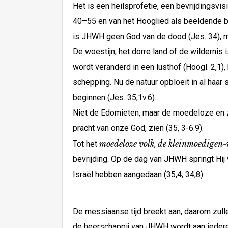
Het is een heilsprofetie, een bevrijdingsv
40–55 en van het Hooglied als beeldende bes
is JHWH geen God van de dood (Jes. 34), m
De woestijn, het dorre land of de wildernis
wordt veranderd in een lusthof (Hoogl. 2,1), 
schepping. Nu de natuur opbloeit in al haar
beginnen (Jes. 35,1v.6).
Niet de Edomieten, maar de moedeloze en zi
pracht van onze God, zien (35, 3-6.9).
moedeloze volk
de kleinmoedigen-
Tot het
,
bevrijding. Op de dag van JHWH springt Hij
Israël hebben aangedaan (35,4; 34,8).
De messiaanse tijd breekt aan, daarom zull
de heerschappij van JHWH wordt aan iederee