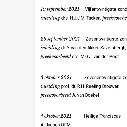
19 september 2021
Vijfentwintigste zonda
inleiding
preekvoorbe
drs. H.J.J.M. Tacken;
26 september 2021
Zesentwintigste zonda
inleiding
dr. Y. van den Akker-Savelsbergh;
preekvoorbeeld
drs. M.G.J. van der Post
3 oktober 2021
Zevenentwintigste zo
inleiding
prof. dr. R.H. Reeling Brouwer;
preekvoorbeeld
A. van Boekel
4 oktober 2021
Heilige Franciscus
A. Jansen OFM