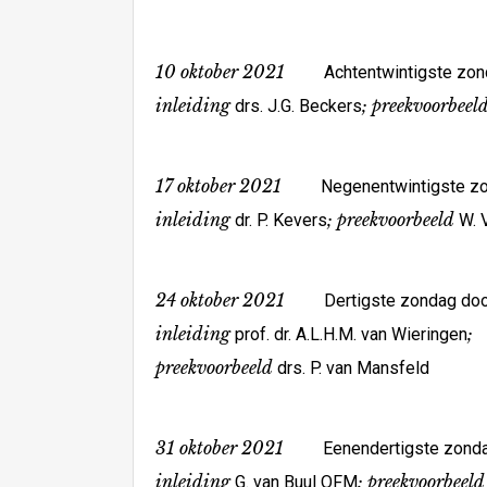
10 oktober 2021
Achtentwintigste zonda
inleiding
; preekvoorbeel
drs. J.G. Beckers
17 oktober 2021
Negenentwintigste zo
inleiding
; preekvoorbeeld
dr. P. Kevers
W. 
24 oktober 2021
Dertigste zondag door 
inleiding
;
prof. dr. A.L.H.M. van Wieringen
preekvoorbeeld
drs. P. van Mansfeld
31 oktober 2021
Eenendertigste zondag 
inleiding
; preekvoorbeeld
G. van Buul OFM