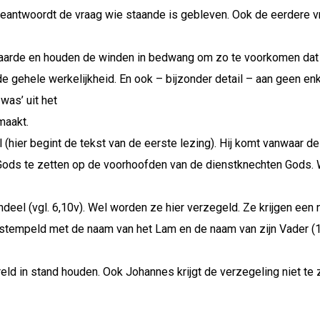
 beantwoordt de vraag wie staande is gebleven. Ook de eerdere vr
e aarde en houden de winden in bedwang om zo te voorkomen dat
 de gehele werkelijkheid. En ook – bijzonder detail – aan geen 
was’ uit het
maakt.
ier begint de tekst van de eerste lezing). Hij komt vanwaar de zo
el Gods te zetten op de voorhoofden van de dienstknechten Gods
endeel (vgl. 6,10v). Wel worden ze hier verzegeld. Ze krijgen ee
estempeld met de naam van het Lam en de naam van zijn Vader (1
eld in stand houden. Ook Johannes krijgt de verzegeling niet te 