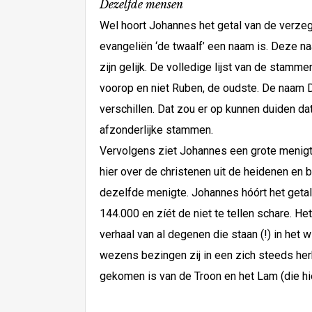
Dezelfde mensen
Wel hoort Johannes het getal van de verzege
evangeliën ‘de twaalf’ een naam is. Deze n
zijn gelijk. De volledige lijst van de stamm
voorop en niet Ruben, de oudste. De naam Da
verschillen. Dat zou er op kunnen duiden da
afzonderlijke stammen.
Vervolgens ziet Johannes een grote menigte 
hier over de christenen uit de heidenen en 
dezelfde menigte. Johannes hóórt het getal
144.000 en zíét de niet te tellen schare. He
verhaal van al degenen die staan (!) in het
wezens bezingen zij in een zich steeds herha
gekomen is van de Troon en het Lam (die hie