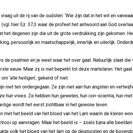
vraag uit de rij van de oudsten: ‘Wie zijn dat in het wit en vanwa
r (vgl. hier Ez. 37,3 waar de profeet het antwoord aan God overl
t het degenen zijn die uit de grote verdrukking zijn gekomen. He
kking, persoonlijk en maatschappelijk, innerlijk en uiterlijk. Onde
s de psalmen en je weet waar het over gaat. Natuurlijk slaat die 
ste eeuw. Maar zij is niet beperkt tot deze martelaren. Het gaat
 om ‘alle heiligen’, gekend of niet.
zijn niet ten ondergegaan. Ze zijn niet aan hun angsten en vertw
 ze hun vrees. Ze hebben hun geweten, hun con-scientia, hun me
ilige wordt het eerst zichtbaar in het gewone leven.
den met het beeld van het bloed van het Lam waarin de kleren wor
octrooi op aanvragen. Maar het beeld is – zoals bijna alle beelde
rukte volk het bloed van het lam op de deurposten en de bovend