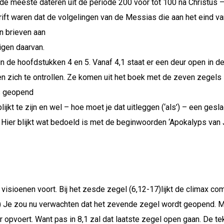
de meeste dateren uit de periode 200 voor tot 100 na Christus 
hrift waren dat de volgelingen van de Messias die aan het eind 
n brieven aan
igen daarvan.
 in de hoofdstukken 4 en 5. Vanaf 4,1 staat er een deur open in d
n zich te ontrollen. Ze komen uit het boek met de zeven zegels 
s geopend
jkt te zijn en wel – hoe moet je dat uitleggen (‘als’) – een gesla
). Hier blijkt wat bedoeld is met de beginwoorden ‘Apokalyps van J
isioenen voort. Bij het zesde zegel (6,12-17)lijkt de climax com
(6,17) Je zou nu verwachten dat het zevende zegel wordt geopend. M
r opvoert. Want pas in 8,1 zal dat laatste zegel open gaan. De te