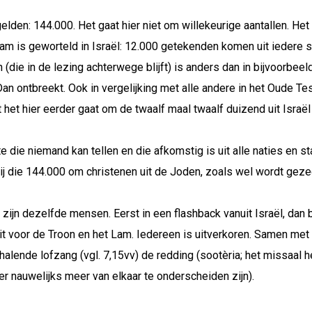
lden: 144.000. Het gaat hier niet om willekeurige aantallen. Het
aam is geworteld in Israël: 12.000 getekenden komen uit iedere 
en (die in de lezing achterwege blijft) is anders dan in bijvoorbe
n ontbreekt. Ook in vergelijking met alle andere in het Oude Te
t het hier eerder gaat om de twaalf maal twaalf duizend uit Israë
die niemand kan tellen en die afkomstig is uit alle naties en sta
bij die 144.000 om christenen uit de Joden, zoals wel wordt geze
t zijn dezelfde mensen. Eerst in een flashback vanuit Israël, dan 
 wit voor de Troon en het Lam. Iedereen is uitverkoren. Samen met
lende lofzang (vgl. 7,15vv) de redding (sootèria; het missaal hee
r nauwelijks meer van elkaar te onderscheiden zijn).