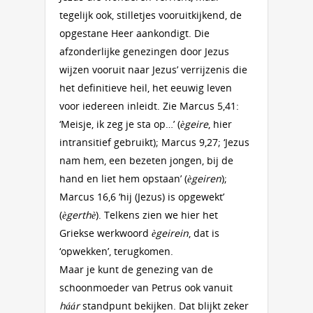
tegelijk ook, stilletjes vooruitkijkend, de
opgestane Heer aankondigt. Die
afzonderlijke genezingen door Jezus
wijzen vooruit naar Jezus’ verrijzenis die
het definitieve heil, het eeuwig leven
voor iedereen inleidt. Zie Marcus 5,41:
‘Meisje, ik zeg je sta op…’ (
ègeire
, hier
intransitief gebruikt); Marcus 9,27; ‘Jezus
nam hem, een bezeten jongen, bij de
hand en liet hem opstaan’ (
ègeiren
);
Marcus 16,6 ‘hij (Jezus) is opgewekt’
(
ègerthè
). Telkens zien we hier het
Griekse werkwoord
ègeirein
, dat is
‘opwekken’, terugkomen.
Maar je kunt de genezing van de
schoonmoeder van Petrus ook vanuit
háár
standpunt bekijken. Dat blijkt zeker