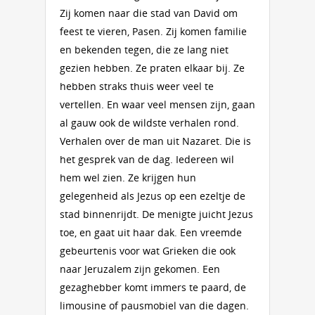
Zij komen naar die stad van Da­vid om
feest te vie­ren, Pasen. Zij komen familie
en bekenden te­gen, die ze lang niet
gezien hebben. Ze praten elkaar bij. Ze
hebben straks thuis weer veel te
vertellen. En waar veel men­sen zijn, gaan
al gauw ook ­de wild­ste ver­ha­len rond.
Ver­halen over de man uit Naza­ret. Die is
het gesprek van de dag. Ie­der­een wil
hem wel zien. Ze krijgen hun
gelegenheid als Jezus op een ezeltje de
stad binnen­rijdt. De me­nig­te juicht Jezus
toe, en gaat uit haar dak. ­Een vreemde
gebeurtenis voor wat Grie­ken die ook
naar Jeruzalem zijn gekomen. Een
gezaghebber komt immers te paard, de
limousine of pausmobiel van die da­gen.