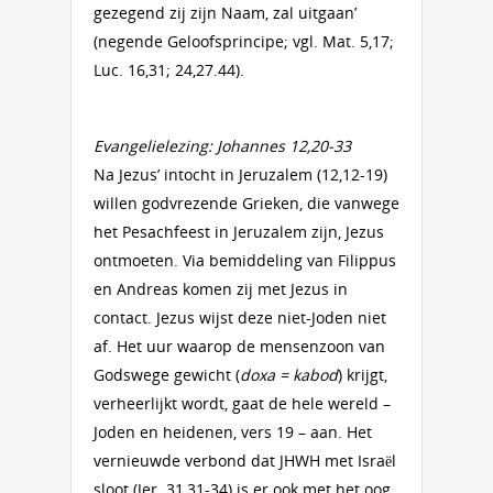
gezegend zij zijn Naam, zal uitgaan’
(negende Geloofsprincipe; vgl. Mat. 5,17;
Luc. 16,31; 24,27.44).
Evangelielezing: Johannes 12,20-33
Na Jezus’ intocht in Jeruzalem (12,12-19)
willen godvrezende Grieken, die vanwege
het Pesachfeest in Jeruzalem zijn, Jezus
ontmoeten. Via bemiddeling van Filippus
en Andreas komen zij met Jezus in
contact. Jezus wijst deze niet-Joden niet
af. Het uur waarop de mensenzoon van
Godswege gewicht (
doxa = kabod
) krijgt,
verheerlijkt wordt, gaat de hele wereld –
Joden en heidenen, vers 19 – aan. Het
vernieuwde verbond dat JHWH met Israël
sloot (Jer. 31,31-34) is er ook met het oog