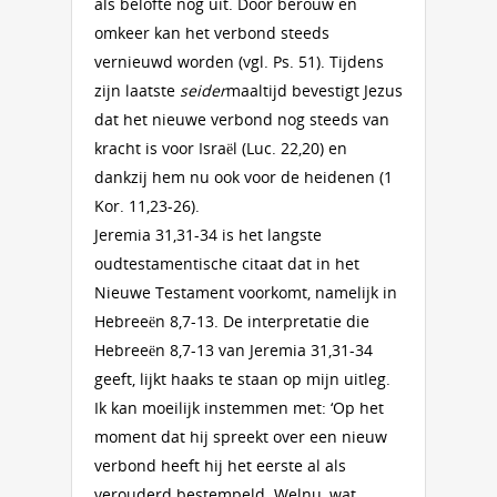
als belofte nog uit. Door berouw en
omkeer kan het verbond steeds
vernieuwd worden (vgl. Ps. 51). Tijdens
zijn laatste
seider
maaltijd bevestigt Jezus
dat het nieuwe verbond nog steeds van
kracht is voor Israël (Luc. 22,20) en
dankzij hem nu ook voor de heidenen (1
Kor. 11,23-26).
Jeremia 31,31-34 is het langste
oudtestamentische citaat dat in het
Nieuwe Testament voorkomt, namelijk in
Hebreeën 8,7-13. De interpretatie die
Hebreeën 8,7-13 van Jeremia 31,31-34
geeft, lijkt haaks te staan op mijn uitleg.
Ik kan moeilijk instemmen met: ‘Op het
moment dat hij spreekt over een nieuw
verbond heeft hij het eerste al als
verouderd bestempeld. Welnu, wat