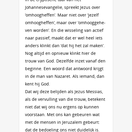
Johannesevangelie, spreekt Jezus over
‘omhoogheffen’. Maar niet over ‘jezelf
omhooghef­fen’, maar over ‘om­hoog­ge­he­
ven wor­den’. En die wisseling van actief
naar passief, maakt dat er wel heel iets
an­ders klinkt dan ‘dat hij het zal ma­ken’.
Nog altijd en opnieuw klinkt hier de
trouw van God. Dezelfde inzet vanaf den
beginne. Een woord dat antwoord krijgt
in de man van Nazaret. Als iemand, dan
kent hij God.
Dat wij deze belijden als Jezus Messias,
als de vervulling van die trouw, betekent
niet dat wij ons nu ergens op kunnen
voorstaan. Met ons kan gebeuren wat
met de mensen in Jeruzalem gebeurt:
dat de bedoeling ons niet dui­de­lijk is.