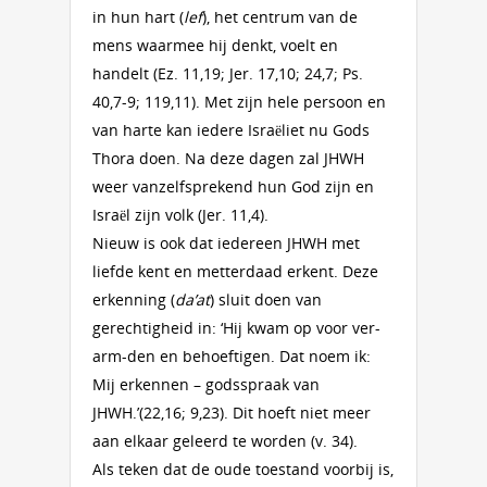
in hun hart (
lef
), het centrum van de
mens waarmee hij denkt, voelt en
handelt (Ez. 11,19; Jer. 17,10; 24,7; Ps.
40,7-9; 119,11). Met zijn hele persoon en
van harte kan iedere Israëliet nu Gods
Thora doen. Na deze dagen zal JHWH
weer vanzelfsprekend hun God zijn en
Israël zijn volk (Jer. 11,4).
Nieuw is ook dat iedereen JHWH met
liefde kent en metterdaad erkent. Deze
erkenning (
da’at
) sluit doen van
gerechtigheid in: ‘Hij kwam op voor ver-
arm-den en behoeftigen. Dat noem ik:
Mij erkennen – godsspraak van
JHWH.’(22,16; 9,23). Dit hoeft niet meer
aan elkaar geleerd te worden (v. 34).
Als teken dat de oude toestand voorbij is,