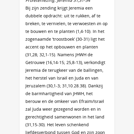
Profetenlezing: Jeremia 31,31-34
Bij zijn zending krijgt Jeremia een
dubbele opdracht: uit te rukken, af te
breken, te vernielen, te verwoesten én op
te bouwen en te planten (1,4-10). In het
zogenaamde ‘troostboek’ (30-31) ligt het
accent op het opbouwen en planten
(31,28; 32,1-15). Namens JHWH de
Getrouwe (16,14-15; 25,8-13), verkondigt
Jeremia de terugkeer van de ballingen,
het herstel van Israël en Juda en van
Jeruzalem (30,1-3; 31,10.28.38). Dankzij
de barmhartigheid van JHWH, het
berouw en de omkeer van Efraïm/Israël
zal Juda weer gezegend worden en in
gerechtigheid samenwonen in het land
(31,15-30). Het leven schenkend
liefdesverbond tussen God en zijn zoon