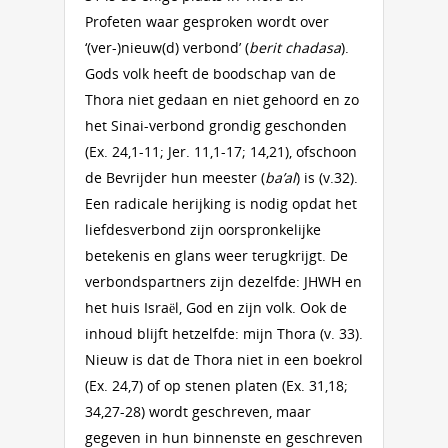
Profeten waar gesproken wordt over
‘(ver-)nieuw(d) verbond’ (
berit chadasa
).
Gods volk heeft de boodschap van de
Thora niet gedaan en niet gehoord en zo
het Sinai-verbond grondig geschonden
(Ex. 24,1-11; Jer. 11,1-17; 14,21), ofschoon
de Bevrijder hun meester (
ba’al
) is (v.32).
Een radicale herijking is nodig opdat het
liefdesverbond zijn oorspronkelijke
betekenis en glans weer terugkrijgt. De
verbondspartners zijn dezelfde: JHWH en
het huis Israël, God en zijn volk. Ook de
inhoud blijft hetzelfde: mijn Thora (v. 33).
Nieuw is dat de Thora niet in een boekrol
(Ex. 24,7) of op stenen platen (Ex. 31,18;
34,27-28) wordt geschreven, maar
gegeven in hun binnenste en geschreven