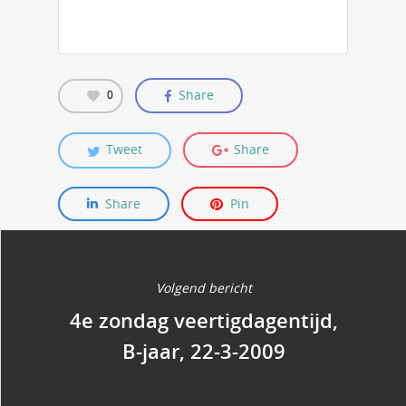
Share
0
Tweet
Share
Share
Pin
Volgend bericht
4e zondag veertigdagentijd,
B-jaar, 22-3-2009