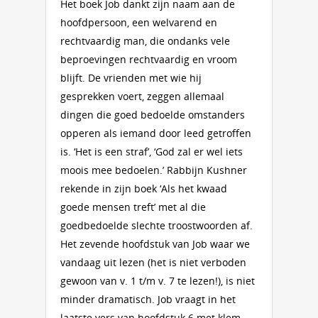
Het boek Job dankt zijn naam aan de
hoofdpersoon, een welvarend en
rechtvaardig man, die ondanks vele
beproevingen rechtvaardig en vroom
blijft. De vrienden met wie hij
gesprekken voert, zeggen allemaal
dingen die goed bedoelde omstanders
opperen als iemand door leed getroffen
is. ‘Het is een straf’, ‘God zal er wel iets
moois mee bedoelen.’ Rabbijn Kushner
rekende in zijn boek ‘Als het kwaad
goede mensen treft’ met al die
goedbedoelde slechte troostwoorden af.
Het zevende hoofdstuk van Job waar we
vandaag uit lezen (het is niet verboden
gewoon van v. 1 t/m v. 7 te lezen!), is niet
minder dramatisch. Job vraagt in het
laatste vers van hoofdstuk 6 met klem