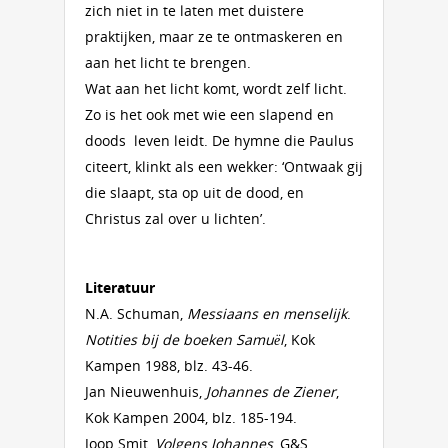
zich niet in te laten met duistere
praktijken, maar ze te ontmaskeren en
aan het licht te brengen.
Wat aan het licht komt, wordt zelf licht.
Zo is het ook met wie een slapend en
doods leven leidt. De hymne die Paulus
citeert, klinkt als een wekker: ‘Ontwaak gij
die slaapt, sta op uit de dood, en
Christus zal over u lichten’.
Literatuur
N.A. Schuman,
Messiaans en menselijk
.
Notities bij de boeken Samuël
, Kok
Kampen 1988, blz. 43-46.
Jan Nieuwenhuis,
Johannes de Ziener
,
Kok Kampen 2004, blz. 185-194.
Joop Smit,
Volgens Johannes
, G&S