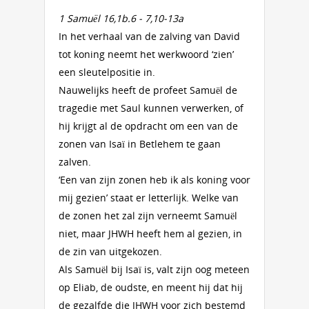
1 Samuël 16,1b.6 - 7,10-13a
In het verhaal van de zalving van David
tot koning neemt het werkwoord ‘zien’
een sleutelpositie in.
Nauwelijks heeft de profeet Samuël de
tragedie met Saul kunnen verwerken, of
hij krijgt al de opdracht om een van de
zonen van Isaï in Betlehem te gaan
zalven.
‘Een van zijn zonen heb ik als koning voor
mij gezien’ staat er letterlijk. Welke van
de zonen het zal zijn verneemt Samuël
niet, maar JHWH heeft hem al gezien, in
de zin van uitgekozen.
Als Samuël bij Isaï is, valt zijn oog meteen
op Eliab, de oudste, en meent hij dat hij
de gezalfde die JHWH voor zich bestemd