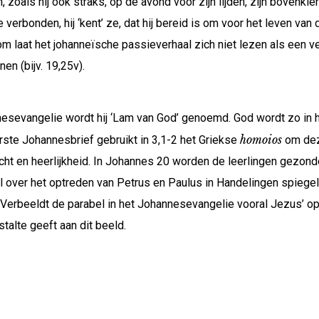
n, zoals hij ook straks, op de avond voor zijn lijden, zijn bovenkle
verbonden, hij ‘kent’ ze, dat hij bereid is om voor het leven van
om laat het johanneïsche passieverhaal zich niet lezen als een
en (bijv. 19,25v).
nesevangelie wordt hij ‘Lam van God’ genoemd. God wordt zo in 
homoios
rste Johannesbrief gebruikt in 3,1-2 het Griekse
om dez
cht en heerlijkheid. In Johannes 20 worden de leerlingen gezond
al over het optreden van Petrus en Paulus in Handelingen spiegel
Verbeeldt de parabel in het Johannesevangelie vooral Jezus’ opt
alte geeft aan dit beeld.