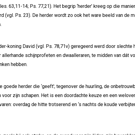
Jes. 63,11-14; Ps. 77,21). Het begrip ‘herder’ kreeg op die manie
d (vgl. Ps. 23). De herder wordt zo ook het ware beeld van de 
.
rder-koning David (vgl. Ps. 78,71v) geregeerd werd door slechte 
 allerhande schijnprofeten en dwaalleraren, te midden van dát 
onken hebben.
goede herder die ‘geeft’; tegenover de huurling, de onbetrouwb
even voor zijn schapen. Het is een doordachte keuze en een welove
aren: overdag de hitte trotserend en ‘s nachts de koude verbijte