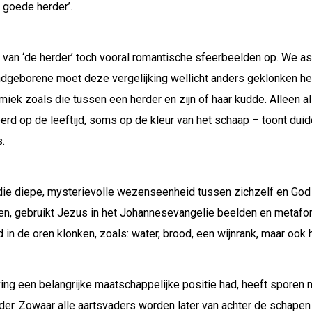
e goede herder’.
van ‘de herder’ toch vooral romantische sfeerbeelden op. We asso
blindgeborene moet deze vergelijking wellicht anders geklonken 
ek zoals die tussen een herder en zijn of haar kudde. Alleen a
op de leeftijd, soms op de kleur van het schaap – toont duidel
.
ie diepe, mysterievolle wezenseenheid tussen zichzelf en God 
en, gebruikt Jezus in het Johannesevangelie beelden en metafore
n de oren klonken, zoals: water, brood, een wijnrank, maar ook 
ng een belangrijke maatschappelijke positie had, heeft sporen 
er. Zowaar alle aartsvaders worden later van achter de schapen