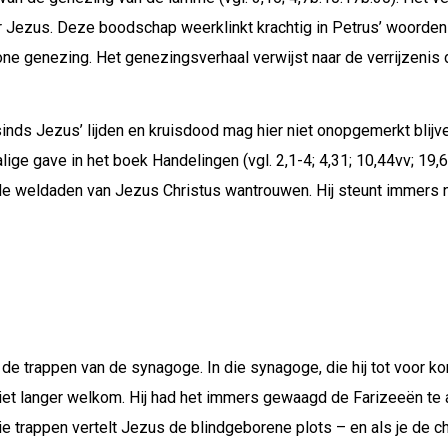
 Jezus. Deze boodschap weerklinkt krachtig in Petrus’ woorden
 genezing. Het genezingsverhaal verwijst naar de verrijzenis d
nds Jezus’ lijden en kruisdood mag hier niet onopgemerkt blijven.
e gave in het boek Handelingen (vgl. 2,1-4; 4,31; 10,44vv; 19,6
 de weldaden van Jezus Christus wantrouwen. Hij steunt immers ni
e trappen van de synagoge. In die synagoge, die hij tot voor kort 
iet langer welkom. Hij had het immers gewaagd de Farizeeën te
e trappen vertelt Jezus de blindgeborene plots – en als je de chro