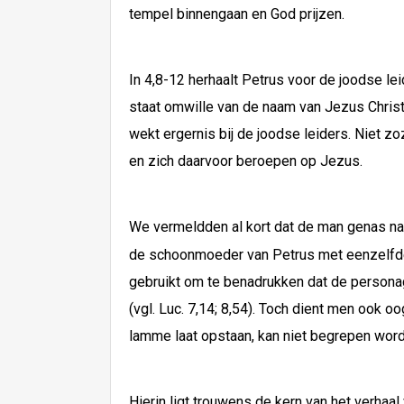
tempel binnengaan en God prijzen.
In 4,8-12 herhaalt Petrus voor de joodse l
staat omwille van de naam van Jezus Chris
wekt ergernis bij de joodse leiders. Niet z
en zich daarvoor beroepen op Jezus.
We vermeldden al kort dat de man genas nad
de schoonmoeder van Petrus met eenzelfd
gebruikt om te benadrukken dat de person
(vgl. Luc. 7,14; 8,54). Toch dient men ook
lamme laat opstaan, kan niet begrepen word
Hierin ligt trouwens de kern van het verhaal 