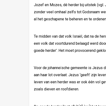
Jozef en Mozes, dé herder bij uitstek (vgl. 
zonder veel omhaal zelfs tot Godsnaam wer
al het geschapene te beheren en te ordenen
Te midden van dat volk Israël, dat na de he
een volk dat voortdurend belaagd werd door
goede herder’. Het moet provocerend gekl
Voor de johanneïsche gemeente is Jezus de 
aan haar lot overlaat. Jezus ‘geeft’ zijn l
leven van een herder was er ook één vol gev
zoals dieven en roofdieren.