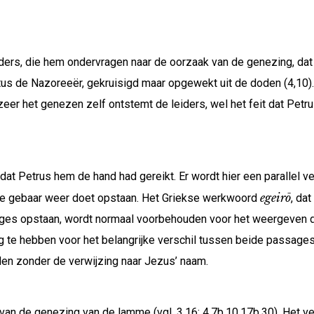
eiders, die hem ondervragen naar de oorzaak van de genezing, d
tus de Nazoreeër, gekruisigd maar opgewekt uit de doden (4,10)
ozeer het genezen zelf ontstemt de leiders, wel het feit dat Pe
at Petrus hem de hand had gereikt. Er wordt hier een parallel 
egeirō
e gebaar weer doet opstaan. Het Griekse werkwoord
, da
ages opstaan, wordt normaal voorbehouden voor het weergeven 
 oog te hebben voor het belangrijke verschil tussen beide passa
en zonder de verwijzing naar Jezus’ naam.
van de genezing van de lamme (vgl. 3,16; 4,7b.10.17b.30). Het verh