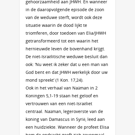
gehoorzaamheid aan JHWH. En wanneer
in de daaropvolgende episode de zoon
van de weduwe sterft, wordt ook deze
situatie waarin de dood lijkt te
triomferen, door toedoen van Elia/JHWH
getransformeerd tot een waarin het
hernieuwde leven de bovenhand krijgt.
De niet-Israëlitische weduwe besluit dan
ook: ‘Nu weet ik zeker dat u een man van
God bent en dat JHWH werkelijk door uw
mond spreekt’ (1 Kon. 17,24).
Ook in het verhaal van Naäman in 2
Koningen 5,1-19 staan het geloof en
vertrouwen van een niet-Israëliet
centraal. Naäman, legeroverste van de
koning van Damascus in Syrië, leed aan
een huidziekte. Wanneer de profeet Elisa
hem de opdracht geeft zich zevenmaal