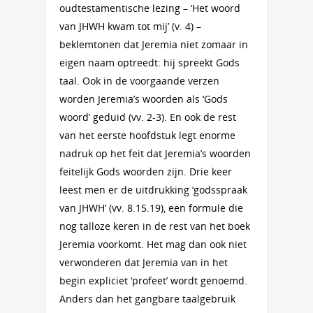
oudtestamentische lezing – ‘Het woord
van JHWH kwam tot mij’ (v. 4) –
beklemtonen dat Jeremia niet zomaar in
eigen naam optreedt: hij spreekt Gods
taal. Ook in de voorgaande verzen
worden Jeremia’s woorden als ‘Gods
woord’ geduid (vv. 2-3). En ook de rest
van het eerste hoofdstuk legt enorme
nadruk op het feit dat Jeremia’s woorden
feitelijk Gods woorden zijn. Drie keer
leest men er de uitdrukking ‘godsspraak
van JHWH’ (vv. 8.15.19), een formule die
nog talloze keren in de rest van het boek
Jeremia voorkomt. Het mag dan ook niet
verwonderen dat Jeremia van in het
begin expliciet ‘profeet’ wordt genoemd.
Anders dan het gangbare taalgebruik