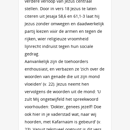
verdere verloop van Jezus centraal
stellen. Door in vers 18 Jezus te laten
citeren uit Jesaja 58,6 en 61,1-3 laat hij
Jezus zonder omwegen en daadwerkelijk
partij kiezen vóór de armen en tegen de
rijken, wier religieuze vroomheid
lijnrecht indruist tegen hun sociale
gedrag.
Aanvankelijk zijn de toehoorders
enthousiast, en verbazen ze ‘zich over de
woorden van genade die uit zijn mond
vloeiden’ (v. 22). Jezus neemt hen
vervolgens de woorden uit de mond: ‘U
zult Mij ongetwijfeld het spreekwoord
voorhouden: ‘Dokter, genees jezelf! Doe
ook hier in je vaderstad wat, naar wij
hoorden, met Kafarnaüm is gebeurd’ (v.
23). Vanuit tekstueel oogpunt is dit vers