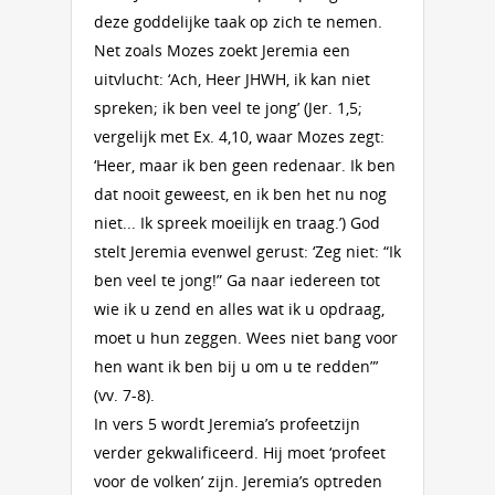
deze goddelijke taak op zich te nemen.
Net zoals Mozes zoekt Jeremia een
uitvlucht: ‘Ach, Heer JHWH, ik kan niet
spreken; ik ben veel te jong’ (Jer. 1,5;
vergelijk met Ex. 4,10, waar Mozes zegt:
‘Heer, maar ik ben geen redenaar. Ik ben
dat nooit geweest, en ik ben het nu nog
niet... Ik spreek moeilijk en traag.’) God
stelt Jeremia evenwel gerust: ‘Zeg niet: “Ik
ben veel te jong!” Ga naar iedereen tot
wie ik u zend en alles wat ik u opdraag,
moet u hun zeggen. Wees niet bang voor
hen want ik ben bij u om u te redden”’
(vv. 7-8).
In vers 5 wordt Jeremia’s profeetzijn
verder gekwalificeerd. Hij moet ‘profeet
voor de volken’ zijn. Jeremia’s optreden