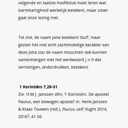
volgende en laatste hoofdstuk moet leren wat
barmhartigheid werkelijk betekent, maar zover
gaat onze lezing niet.
Tot slot, de naam Jona betekent ‘duif’, maar
gezien het niet echt zachtmoedige karakter van
deze Jona zou de naam misschien ook kunnen
samenhangen met het werkwoord
j n h
dat
vernietigen, onderdrukken, betekent.
1 Korintiërs 7,29-31
Zie: H.M.J. Janssen ofm, ‘1 Korintiërs. De apostel
Paulus, een bewogen apostel’ in: Henk Janssen
& Klaas Touwen (red.),
Paulus zelf
, Vught 2014,
2
2016
, 41-56