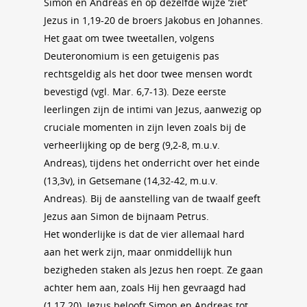
Simon en Andreas en op dezelfde wijze ‘ziet’
Jezus in 1,19-20 de broers Jakobus en Johannes.
Het gaat om twee tweetallen, volgens
Deuteronomium is een getuigenis pas
rechtsgeldig als het door twee mensen wordt
bevestigd (vgl. Mar. 6,7-13). Deze eerste
leerlingen zijn de intimi van Jezus, aanwezig op
cruciale momenten in zijn leven zoals bij de
verheerlijking op de berg (9,2-8, m.u.v.
Andreas), tijdens het onderricht over het einde
(13,3v), in Getsemane (14,32-42, m.u.v.
Andreas). Bij de aanstelling van de twaalf geeft
Jezus aan Simon de bijnaam Petrus.
Het wonderlijke is dat de vier allemaal hard
aan het werk zijn, maar onmiddellijk hun
bezigheden staken als Jezus hen roept. Ze gaan
achter hem aan, zoals Hij hen gevraagd had
(1,17.20). Jezus belooft Simon en Andreas tot