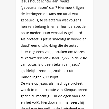
Jezus houdt echter aan: welke
(gebeurtenissen) dan? Hiermee krijgen
de leerlingen de kans om uit al wat
gebeurd is, te selecteren wat volgens
hen van belang is, en er hun perspectief
op te bieden. Hun verhaal is gekleurd.
Als profeet is Jezus ‘machtig in woord en
daad’, een uitdrukking die de auteur
later nog eens zal gebruiken om Mozes
te karakteriseren (Hand. 7,22). In de visie
van Lucas is dit een teken van Jezus’
goddelijke zending, zoals ook uit
Handelingen 2,22 blijkt.
De visie op Jezus als machtige profeet
wordt in de perceptie van Kleopas breed
gedeeld: ‘machtig … in de ogen van God
en het volk’. Hierdoor minimaliseert hij
de rol van het volk in de kruisdood van