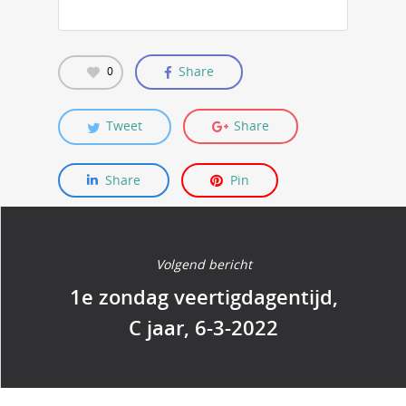
Share
0
Tweet
Share
Share
Pin
Volgend bericht
1e zondag veertigdagentijd,
C jaar, 6-3-2022