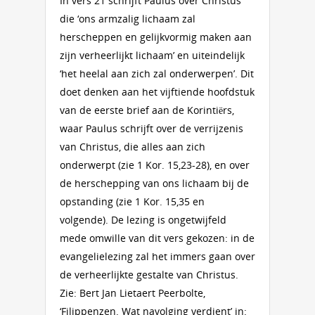
In vers 21 schrijft Paulus over Christus
die ‘ons armzalig lichaam zal
herscheppen en gelijkvormig maken aan
zijn verheerlijkt lichaam’ en uiteindelijk
‘het heelal aan zich zal onderwerpen’. Dit
doet denken aan het vijftiende hoofdstuk
van de eerste brief aan de Korintiërs,
waar Paulus schrijft over de verrijzenis
van Christus, die alles aan zich
onderwerpt (zie 1 Kor. 15,23-28), en over
de herschepping van ons lichaam bij de
opstanding (zie 1 Kor. 15,35 en
volgende). De lezing is ongetwijfeld
mede omwille van dit vers gekozen: in de
evangelielezing zal het immers gaan over
de verheerlijkte gestalte van Christus.
Zie: Bert Jan Lietaert Peerbolte,
‘Filippenzen. Wat navolging verdient’ in: