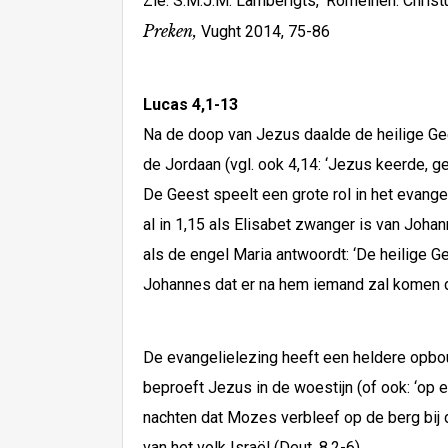
Zie: S.M.J.M. Lamberigts, ‘Romeinen. Christu
Preken,
Vught 2014, 75-86
Lucas 4,1-13
Na de doop van Jezus daalde de heilige Gee
de Jordaan (vgl. ook 4,14: ‘Jezus keerde, ges
De Geest speelt een grote rol in het evange
al in 1,15 als Elisabet zwanger is van Johann
als de engel Maria antwoordt: ‘De heilige G
Johannes dat er na hem iemand zal komen die
De evangelielezing heeft een heldere opbou
beproeft Jezus in de woestijn (of ook: ‘op e
nachten dat Mozes verbleef op de berg bij de
van het volk Israël (Deut. 8,2-6).