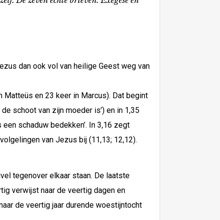
zelf. De zeven echte brieven. Exegese en
Jezus dan ook vol van heilige Geest weg van
in Matteüs en 23 keer in Marcus). Dat begint
n de schoot van zijn moeder is’) en in 1,35
ls een schaduw bedekken’. In 3,16 zegt
olgelingen van Jezus bij (11,13; 12,12).
el tegenover elkaar staan. De laatste
rtig verwijst naar de veertig dagen en
naar de veertig jaar durende woestijntocht