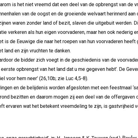
daarom is het niet vreemd dat een deel van de opbrengst van de v
nnenhalen van de oogst en de groeiende welvaart herinnerd aan 
ijnen waren zonder land of bezit, slaven die uitgebuit werden. Di
tie verkeren als hun eigen voorvaderen, maar hen ook nederig en
 Het is de Eeuwige die naar het roepen van hun voorvaderen heeft
t land en zijn vruchten te danken.
rdoor de bidder zich voegt in de geschiedenis van de voorvade
e eerste opbrengst van het land dat u me gegeven hebt’. De Geve
l voor hem neer’ (26,10b; zie Luc 4,5-8).
elingen en de belijdenis worden afgesloten met een feestmaal 
grond bezitten en daarom mogen zij een deel van de offergaven 
eeft ervaren wat het betekent vreemdeling te zijn, is gastvrijheid