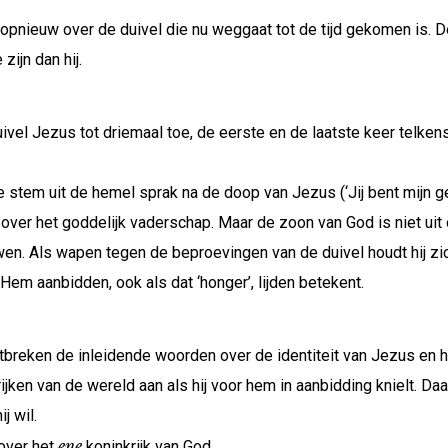
 opnieuw over de duivel die nu weggaat tot de tijd gekomen is. 
zijn dan hij.
vel Jezus tot driemaal toe, de eerste en de laatste keer telken
 stem uit de hemel sprak na de doop van Jezus (‘Jij bent mijn gel
n over het goddelijk vaderschap. Maar de zoon van God is niet uit 
wen. Als wapen tegen de beproevingen van de duivel houdt hij zich
n Hem aanbidden, ook als dat ‘honger’, lijden betekent.
tbreken de inleidende woorden over de identiteit van Jezus en h
ijken van de wereld aan als hij voor hem in aanbidding knielt. Da
j wil.
ene
over het
koninkrijk van God.