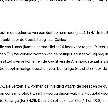
Paulus 
s, onze gerechtigheid’, in: H. Janssen & K. Touwen (red.)
st in de gedaante van een duif op hem neer (3,22). In 4,1 trekt 
terkt door de Geest, terug naar Galilea’).
lie van Lucas (komt hier maar liefst 36 keer voor tegen 19 keer 
es (‘Hij zal vervuld worden van de heilige Geest terwijl hij nog i
eest zal over je komen en de kracht van de Allerhoogste zal je a
 doopt in heilige Geest en vuur. De heilige Geest staat ook de v
w. De verzen 1-2 vormen de inleiding waarin de geest en de duiv
en eenzame plek’), waar hij veertig dagen verblijft. Het getal vee
 Eeuwige (Ex. 34,28; Deut. 9,9) of ook naar Elia (1 Kon.19,8) en 