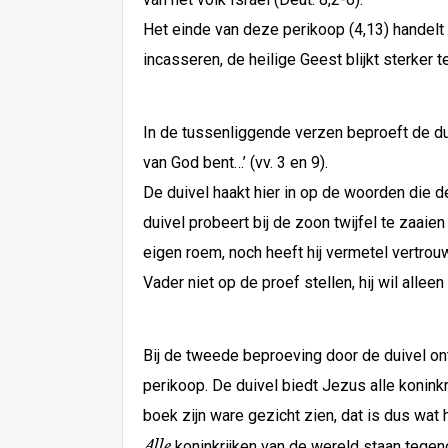
Het einde van deze perikoop (4,13) handelt
incasseren, de heilige Geest blijkt sterker te 
In de tussenliggende verzen beproeft de dui
van God bent…’ (vv. 3 en 9).
De duivel haakt hier in op de woorden die de
duivel probeert bij de zoon twijfel te zaaie
eigen roem, noch heeft hij vermetel vertrou
Vader niet op de proef stellen, hij wil allee
Bij de tweede beproeving door de duivel on
perikoop. De duivel biedt Jezus alle koninkr
boek zijn ware gezicht zien, dat is dus wat hi
Alle
koninkrijken van de wereld staan tegen