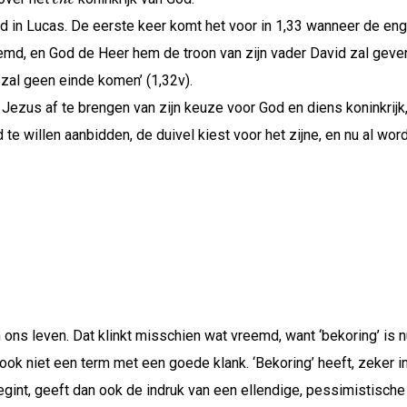
ord in Lucas. De eerste keer komt het voor in 1,33 wanneer de e
, en God de Heer hem de troon van zijn vader David zal geven. ‘
 zal geen einde komen’ (1,32v).
m Jezus af te brengen van zijn keuze voor God en diens koninkrij
e willen aanbidden, de duivel kiest voor het zijne, en nu al word
 ons leven. Dat klinkt misschien wat vreemd, want ‘bekoring’ is n
ook niet een term met een goede klank. ‘Bekoring’ heeft, zeker i
int, geeft dan ook de indruk van een ellendige, pessimistische k