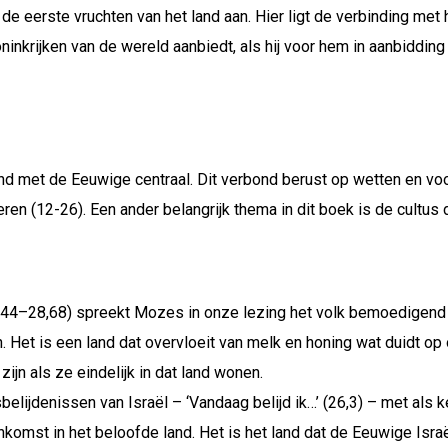
e eerste vruchten van het land aan. Hier ligt de verbinding met 
koninkrijken van de wereld aanbiedt, als hij voor hem in aanbiddin
d met de Eeuwige centraal. Dit verbond berust op wetten en voor
n (12-26). Een ander belangrijk thema in dit boek is de cultus d
4,44–28,68) spreekt Mozes in onze lezing het volk bemoedigend t
 Het is een land dat overvloeit van melk en honing wat duidt op 
ijn als ze eindelijk in dat land wonen.
lijdenissen van Israël – ‘Vandaag belijd ik…’ (26,3) – met als ke
komst in het beloofde land. Het is het land dat de Eeuwige Isra