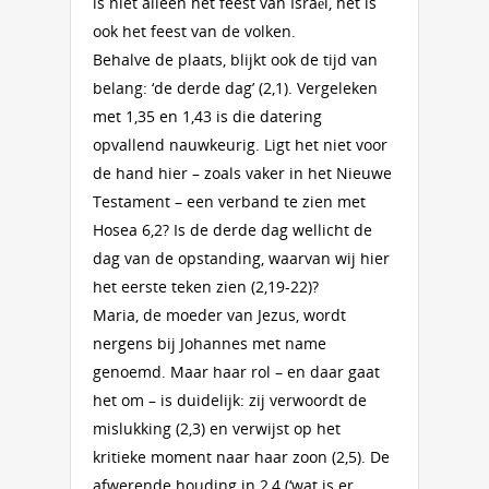
is niet alleen het feest van Israël, het is
ook het feest van de volken.
Behalve de plaats, blijkt ook de tijd van
belang: ‘de derde dag’ (2,1). Vergeleken
met 1,35 en 1,43 is die datering
opvallend nauwkeurig. Ligt het niet voor
de hand hier – zoals vaker in het Nieuwe
Testament – een verband te zien met
Hosea 6,2? Is de derde dag wellicht de
dag van de opstanding, waarvan wij hier
het eerste teken zien (2,19-22)?
Maria, de moeder van Jezus, wordt
nergens bij Johannes met name
genoemd. Maar haar rol – en daar gaat
het om – is duidelijk: zij verwoordt de
mislukking (2,3) en verwijst op het
kritieke moment naar haar zoon (2,5). De
afwerende houding in 2,4 (‘wat is er