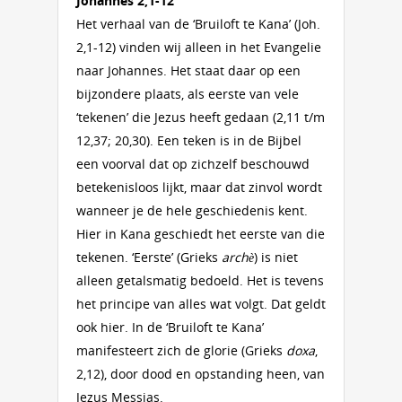
Johannes 2,1-12
Het verhaal van de ‘Bruiloft te Kana’ (Joh.
2,1-12) vinden wij alleen in het Evangelie
naar Johannes. Het staat daar op een
bijzondere plaats, als eerste van vele
‘tekenen’ die Jezus heeft gedaan (2,11 t/m
12,37; 20,30). Een teken is in de Bijbel
een voorval dat op zichzelf beschouwd
betekenisloos lijkt, maar dat zinvol wordt
wanneer je de hele geschiedenis kent.
Hier in Kana geschiedt het eerste van die
tekenen. ‘Eerste’ (Grieks
archè
) is niet
alleen getalsmatig bedoeld. Het is tevens
het principe van alles wat volgt. Dat geldt
ook hier. In de ‘Bruiloft te Kana’
manifesteert zich de glorie (Grieks
doxa
,
2,12), door dood en opstanding heen, van
Jezus Messias.