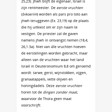
25,23). Jhwh blijft de eigenaar, Israël is
zijn rentmeester. De
eerste vruchten
(
bikoerim
) worden als pars pro toto aan
jhwh teruggeven (Ex. 23,19) op de plaats
die hij uitkiest om er zijn naam te
vestigen. De priester zal de gaven
namens jhwh in ontvangst nemen (18,4;
26,1.3a). Niet van álle vruchten hoeven
de eerstelingen worden gebracht, maar
alleen van de vruchten waar het land
Israël in Deuteronomium 8,8 om geroemd
wordt: tarwe, gerst, wijnstokken, vijgen,
granaatappels, vette olijven en
honingdadels. Deze
eerste vruchten
horen tot de
dingen zonder maat,
waarvoor de Thora geen maat
voorschrijft: