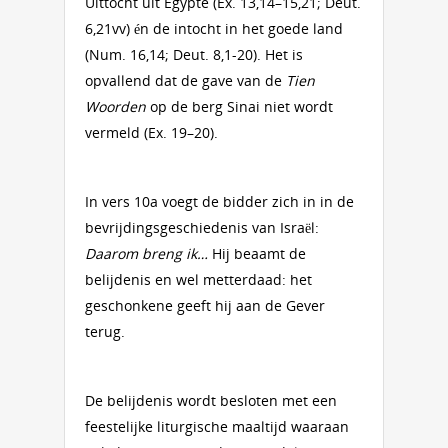
Uittocht uit Egypte (Ex. 13,14–15,21; Deut.
6,21vv) én de intocht in het goede land
(Num. 16,14; Deut. 8,1-20). Het is
opvallend dat de gave van de
Tien
Woorden
op de berg Sinai niet wordt
vermeld (Ex. 19–20).
In vers 10a voegt de bidder zich in in de
bevrijdingsgeschiedenis van Israël:
Daarom breng ik…
Hij beaamt de
belijdenis en wel metterdaad: het
geschonkene geeft hij aan de Gever
terug.
De belijdenis wordt besloten met een
feestelijke liturgische maaltijd waaraan