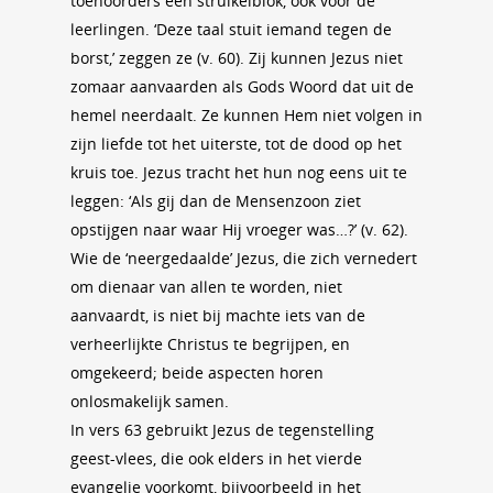
toehoorders een struikelblok, ook voor de
leerlingen. ‘Deze taal stuit iemand tegen de
borst,’ zeggen ze (v. 60). Zij kunnen Jezus niet
zomaar aanvaarden als Gods Woord dat uit de
hemel neerdaalt. Ze kunnen Hem niet volgen in
zijn liefde tot het uiterste, tot de dood op het
kruis toe. Jezus tracht het hun nog eens uit te
leggen: ‘Als gij dan de Mensenzoon ziet
opstijgen naar waar Hij vroeger was…?’ (v. 62).
Wie de ‘neergedaalde’ Jezus, die zich vernedert
om dienaar van allen te worden, niet
aanvaardt, is niet bij machte iets van de
verheerlijkte Christus te begrijpen, en
omgekeerd; beide aspecten horen
onlosmakelijk samen.
In vers 63 gebruikt Jezus de tegenstelling
geest-vlees, die ook elders in het vierde
evangelie voorkomt, bijvoorbeeld in het