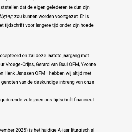
tstellen dat de eigen gelederen te dun zijn
diging
zou kunnen worden voortgezet. Er is
ijdschrift voor langere tijd onder zijn hoede
eaccepteerd en zal deze laatste jaargang met
leur Vroege-Crijns, Gerard van Buul OFM, Yvonne
en Henk Janssen OFM– hebben wij altijd met
) genoten van de deskundige inbreng van onze
gedurende vele jaren ons tijdschrift financiëel
mber 2025) is het huidige A-jaar liturgisch al