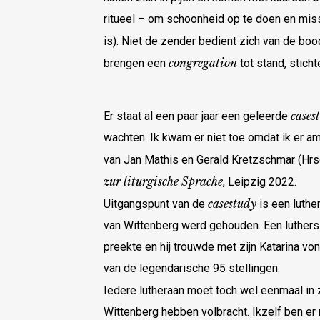
ritueel – om schoonheid op te doen en miss
is). Niet de zender bedient zich van de b
congregation
brengen een
tot stand, stic
cases
Er staat al een paar jaar een geleerde
wachten. Ik kwam er niet toe omdat ik er a
van Jan Mathis en Gerald Kretzschmar (Hrs
zur liturgische Sprache
, Leipzig 2022.
casestudy
Uitgangspunt van de
is een luthe
van Wittenberg werd gehouden. Een luthers 
preekte en hij trouwde met zijn Katarina von
van de legendarische 95 stellingen.
Iedere lutheraan moet toch wel eenmaal in z
Wittenberg hebben volbracht. Ikzelf ben e