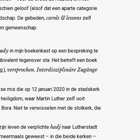
chien geloof (alsof dat een aparte categorie
carols & lessons
oodschap. De gebeden,
zelf
hten gemeenschap.
tudy
in mijn boekenkast op een bespreking te
mbivalent tegenover sta. Het betreft een boek
versprochen. Interdisziplinäre Zugänge
g.),
rse mis die op 12 januari 2020 in de stadskerk
heiligdom, waar Martin Luther zelf ooit
 Bora. Niet te verwisselen met de slotkerk, die
hadj
ijn leven de verplichte
naar Lutherstadt
r meermaals geweest – in die beide kerken –