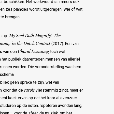
k over beschikken. Het werkwoord is immers ook
en zes plankjes wordt uitgedragen. Wie of wat
 te brengen.
‘My Soul Doth Magnify’. The
en op
ensong in the Dutch Context
(2017). Een van
Choral Evensong
rs van een
toch wel
En het publiek daarentegen mensen van allerlei
t kunnen worden. Die veronderstelling was hem
eschema.
ubliek geen sprake te zijn, wel van
carols
en koor dat de
vierstemmig zingt, maar er
nt keek ervan op dat het koor al evenzeer
e studeren op de noten, repeteren avonden lang,
binnen – voor de sfeer, de muziek, om het