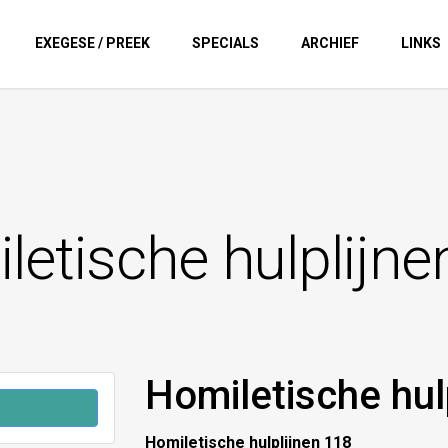
EXEGESE / PREEK
SPECIALS
ARCHIEF
LINKS
letische hulplijne
Homiletische hul
Homiletische hulplijnen 118