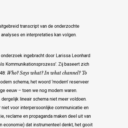
uitgebreid transcript van de onderzochte
 analyses en interpretaties kan volgen.
 onderzoek ingebracht door Larissa Leonhard
e als Kommunikationsprozess’. Zij baseert zich
Who? Says what? In what channel? To
948:
odern schema; het woord ‘modern’ reserveer
orige eeuw – toen we nog modern waren.
dergelijk lineair schema niet meer voldoen.
niet voor interpersoonlijke communicatie en
tie, reclame en propaganda maken deel uit van
n economie) dat instrumenteel denkt, het gooit