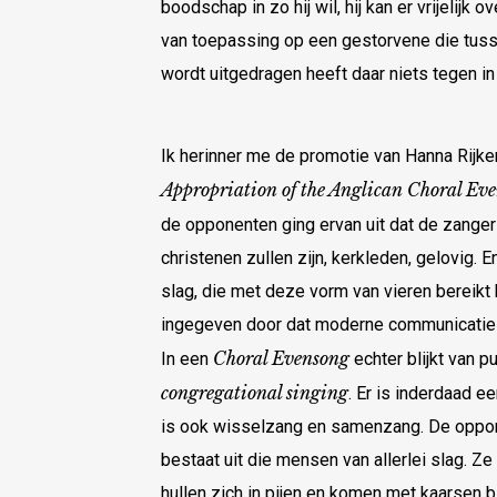
boodschap in zo hij wil, hij kan er vrijelij
van toepassing op een gestorvene die tuss
wordt uitgedragen heeft daar niets tegen in
Ik herinner me de promotie van Hanna Rijk
Appropriation of the Anglican Choral Ev
de opponenten ging ervan uit dat de zange
christenen zullen zijn, kerkleden, gelovig. 
slag, die met deze vorm van vieren bereik
ingegeven door dat moderne communicati
Choral Evensong
In een
echter blijkt van p
congregational singing
. Er is inderdaad e
is ook wisselzang en samenzang. De oppone
bestaat uit die mensen van allerlei slag. Z
hullen zich in pijen en komen met kaarsen 