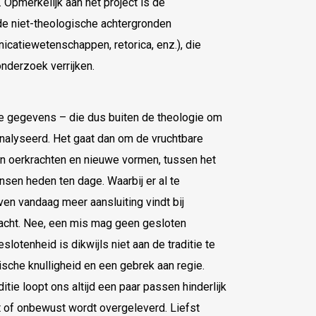
 Opmerkelijk aan het project is de
de niet-theologische achtergronden
icatiewetenschappen, retorica, enz.), die
onderzoek verrijken.
e gegevens – die dus buiten de theologie om
nalyseerd. Het gaat dan om de vruchtbare
sen oerkrachten en nieuwe vormen, tussen het
sen heden ten dage. Waarbij er al te
en vandaag meer aansluiting vindt bij
 wacht. Nee, een mis mag geen gesloten
lotenheid is dikwijls niet aan de traditie te
ische knulligheid en een gebrek aan regie.
ditie loopt ons altijd een paar passen hinderlijk
st of onbewust wordt overgeleverd. Liefst