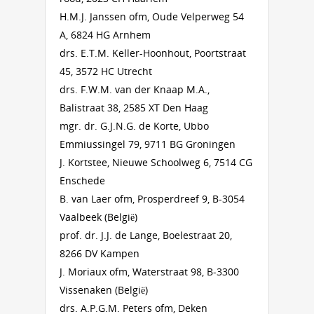
H.M.J. Janssen ofm, Oude Velperweg 54
A, 6824 HG Arnhem
drs. E.T.M. Keller-Hoonhout, Poortstraat
45, 3572 HC Utrecht
drs. F.W.M. van der Knaap M.A.,
Balistraat 38, 2585 XT Den Haag
mgr. dr. G.J.N.G. de Korte, Ubbo
Emmiussingel 79, 9711 BG Groningen
J. Kortstee, Nieuwe Schoolweg 6, 7514 CG
Enschede
B. van Laer ofm, Prosperdreef 9, B-3054
Vaalbeek (België)
prof. dr. J.J. de Lange, Boelestraat 20,
8266 DV Kampen
J. Moriaux ofm, Waterstraat 98, B-3300
Vissenaken (België)
drs. A.P.G.M. Peters ofm, Deken