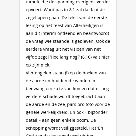
tumult, die de spanning overigens verder
opvoert. Want pas in 8,1 zal dat laatste
zegel open gaan. De tekst van de eerste
lezing op het feest van Allerheiligen is
aan dit interim ontleend en beantwoordt
de vraag wie staande is gebleven. Ook de
eerdere vraag uit het visioen van het
vijfde zegel ‘Hoe lang nog?’ (6,10) valt hier
op zijn plek.
Vier engelen staan (!) op de hoeken van
de aarde en houden de winden in
bedwang om zo te voorkomen dat er nog
verdere schade wordt toegebracht aan
de aarde en de zee, pars pro toto voor de
gehele werkelijkheid. En ook – bijzonder
detail – aan geen enkele boom. De
schepping wordt veiliggesteld. Het ‘En
God zag dat het goed was’ uit het