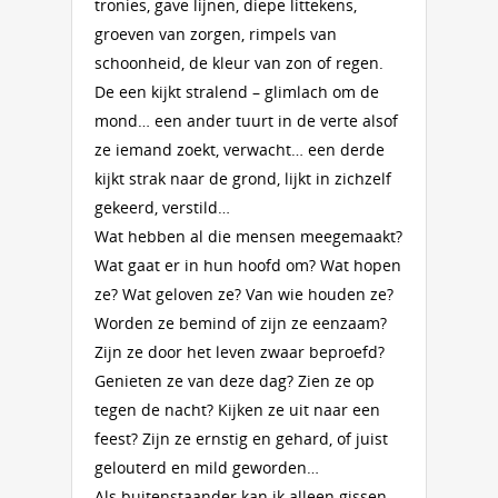
tronies, gave lijnen, diepe littekens,
groeven van zorgen, rimpels van
schoonheid, de kleur van zon of regen.
De een kijkt stralend – glimlach om de
mond… een ander tuurt in de verte alsof
ze iemand zoekt, verwacht… een derde
kijkt strak naar de grond, lijkt in zichzelf
gekeerd, verstild…
Wat hebben al die mensen meegemaakt?
Wat gaat er in hun hoofd om? Wat hopen
ze? Wat geloven ze? Van wie houden ze?
Worden ze bemind of zijn ze eenzaam?
Zijn ze door het leven zwaar beproefd?
Genieten ze van deze dag? Zien ze op
tegen de nacht? Kijken ze uit naar een
feest? Zijn ze ernstig en gehard, of juist
gelouterd en mild geworden…
Als buitenstaander kan ik alleen gissen.