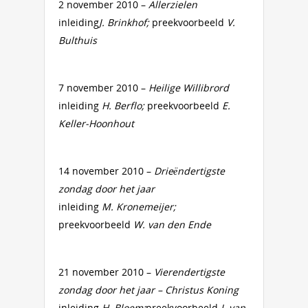
2 november 2010 –
Allerzielen
inleiding
J. Brinkhof;
preekvoorbeeld
V.
Bulthuis
7 november 2010 –
Heilige Willibrord
inleiding
H. Berflo;
preekvoorbeeld
E.
Keller-Hoonhout
14 november 2010 –
Drieëndertigste
zondag door het jaar
inleiding
M. Kronemeijer;
preekvoorbeeld
W. van den Ende
21 november 2010 –
Vierendertigste
zondag door het jaar – Christus Koning
inleiding
H. Bloem;
preekvoorbeeld
J. van