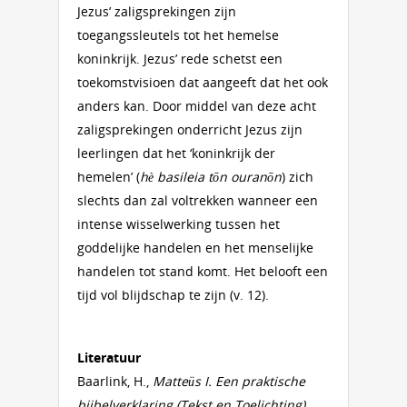
Jezus’ zaligsprekingen zijn
toegangssleutels tot het hemelse
koninkrijk. Jezus’ rede schetst een
toekomstvisioen dat aangeeft dat het ook
anders kan. Door middel van deze acht
zaligsprekingen onderricht Jezus zijn
leerlingen dat het ‘koninkrijk der
hemelen’ (
hè basileia tōn ouranōn
) zich
slechts dan zal voltrekken wanneer een
intense wisselwerking tussen het
goddelijke handelen en het menselijke
handelen tot stand komt. Het belooft een
tijd vol blijdschap te zijn (v. 12).
Literatuur
Baarlink, H.,
Matteüs I. Een praktische
bijbelverklaring (Tekst en Toelichting)
,