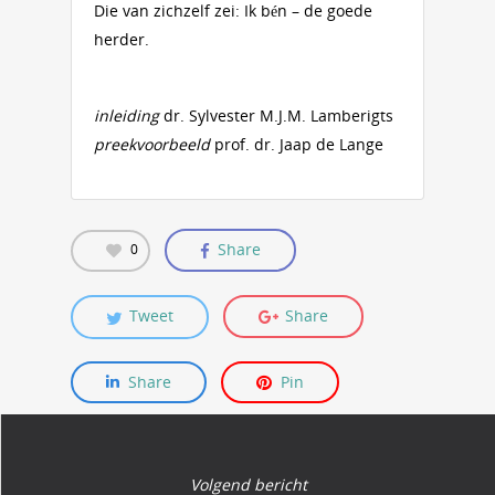
Die van zichzelf zei: Ik bén – de goede
herder.
inleiding
dr. Sylvester M.J.M. Lamberigts
preekvoorbeeld
prof. dr. Jaap de Lange
Share
0
Tweet
Share
Share
Pin
Volgend bericht