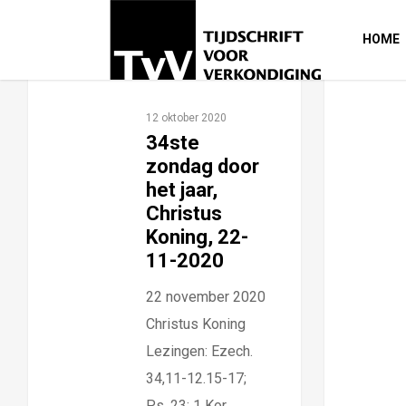
HOME
12 oktober 2020
34ste
zondag door
het jaar,
Christus
Koning, 22-
11-2020
22 november 2020
Christus Koning
Lezingen: Ezech.
34,11-12.15-17;
Ps. 23; 1 Kor.