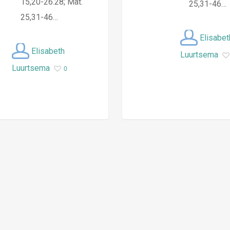
15,20-26.28; Mat.
25,31-46…
25,31-46…
Elisabet
Elisabeth
Luurtsema
Luurtsema
0