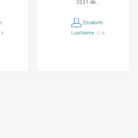
25,31-46…
h
Elisabeth
Luurtsema
0
0