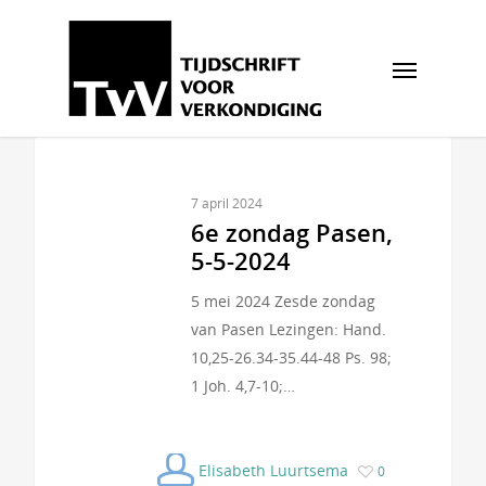
7 april 2024
6e zondag Pasen,
5-5-2024
5 mei 2024 Zesde zondag
van Pasen Lezingen: Hand.
10,25-26.34-35.44-48 Ps. 98;
1 Joh. 4,7-10;…
Elisabeth Luurtsema
0