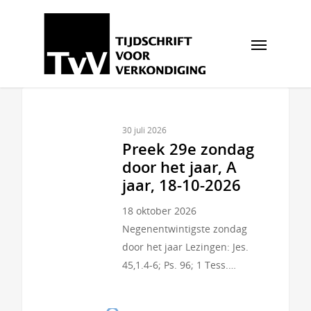
30 juli 2026
Preek 29e zondag
door het jaar, A
jaar, 18-10-2026
18 oktober 2026
Negenentwintigste zondag
door het jaar Lezingen: Jes.
45,1.4-6; Ps. 96; 1 Tess.…