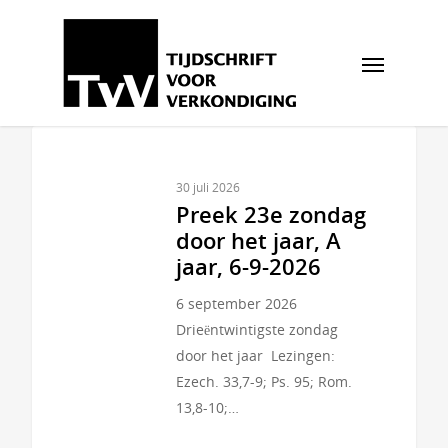
30 juli 2026
Preek 23e zondag
door het jaar, A
jaar, 6-9-2026
6 september 2026
Drieëntwintigste zondag
door het jaar Lezingen:
Ezech. 33,7-9; Ps. 95; Rom.
13,8-10;…