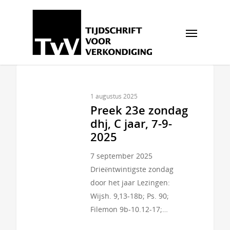
1 augustus 2025
Preek 23e zondag
dhj, C jaar, 7-9-
2025
7 september 2025
Drieëntwintigste zondag
door het jaar Lezingen:
Wijsh. 9,13-18b; Ps. 90;
Filemon 9b-10.12-17;…