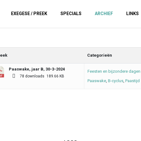
EXEGESE / PREEK
SPECIALS
ARCHIEF
LINKS
eek
Categorieën
Paaswake, jaar B, 30-3-2024
Feesten en bijzondere dagen 
78 downloads
189.66 KB
Paaswake
,
B-cyclus
,
Paastijd