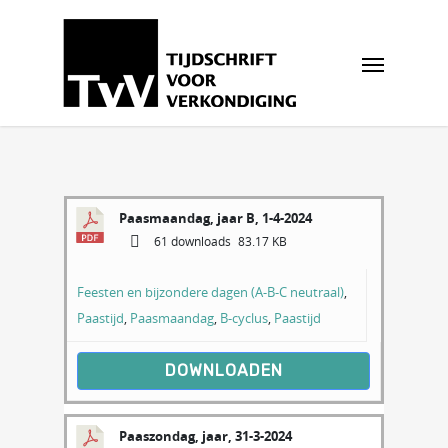
Paasmaandag, jaar B, 1-4-2024
61 downloads
83.17 KB
Feesten en bijzondere dagen (A-B-C neutraal)
,
Paastijd
,
Paasmaandag
,
B-cyclus
,
Paastijd
DOWNLOADEN
Paaszondag, jaar, 31-3-2024