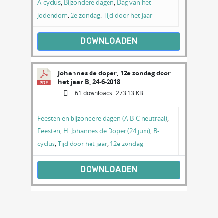
A-cyclus
,
Bijzondere dagen
,
Dag van het
jodendom
,
2e zondag
,
Tijd door het jaar
DOWNLOADEN
Johannes de doper, 12e zondag door
het jaar B, 24-6-2018
61 downloads
273.13 KB
Feesten en bijzondere dagen (A-B-C neutraal)
,
Feesten
,
H. Johannes de Doper (24 juni)
,
B-
cyclus
,
Tijd door het jaar
,
12e zondag
DOWNLOADEN