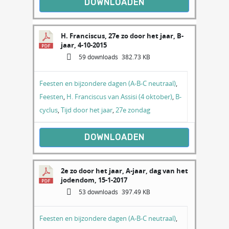
DOWNLOADEN
H. Franciscus, 27e zo door het jaar, B-
jaar, 4-10-2015
59 downloads
382.73 KB
Feesten en bijzondere dagen (A-B-C neutraal)
,
Feesten
,
H. Franciscus van Assisi (4 oktober)
,
B-
cyclus
,
Tijd door het jaar
,
27e zondag
DOWNLOADEN
2e zo door het jaar, A-jaar, dag van het
jodendom, 15-1-2017
53 downloads
397.49 KB
Feesten en bijzondere dagen (A-B-C neutraal)
,