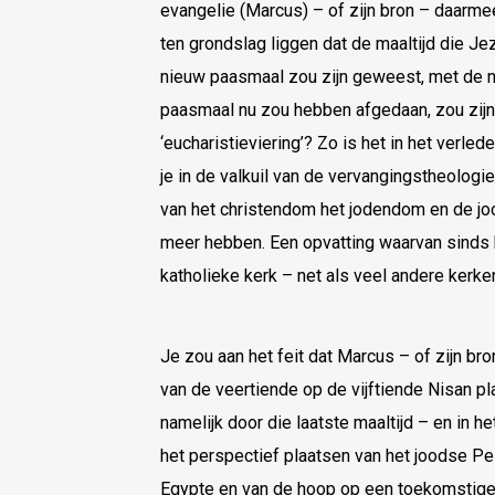
evangelie (Marcus) – of zijn bron – daarm
ten grondslag liggen dat de maaltijd die Je
nieuw paasmaal zou zijn geweest, met de na
paasmaal nu zou hebben afgedaan, zou zijn 
‘eucharistieviering’? Zo is het in het verle
je in de valkuil van de vervangingstheologi
van het christendom het jodendom en de jo
meer hebben. Een opvatting waarvan sinds
katholieke kerk – net als veel andere kerk
Je zou aan het feit dat Marcus – of zijn bro
van de veertiende op de vijftiende Nisan pl
namelijk door die laatste maaltijd – en in h
het perspectief plaatsen van het joodse Pesa
Egypte en van de hoop op een toekomstige b