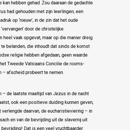
ee kan hebben gehad. Zou daaraan de gedachte
zus had gehouden met zijn leerlingen, een
druk op ‘nieuw’, in de zin dat het oude
‘vervangen’ door de christelijke
den heel vaak opgevat, maar op die manier dreig
e te belanden, die inhoudt dat sinds de komst
odse religie hebben afgedaan, geen waarde
 het Tweede Vaticaans Concilie de rooms-
en – afscheid probeert te nemen.
n – de laatste maaltijd van Jezus in de nacht
aatst, ook een positieve duiding kunnen geven,
et verlengde daarvan, de eucharistieviering – in
ch en van de bevrijding uit de slavernij uit
evrijding! Dat is een veel vruchtbaarder