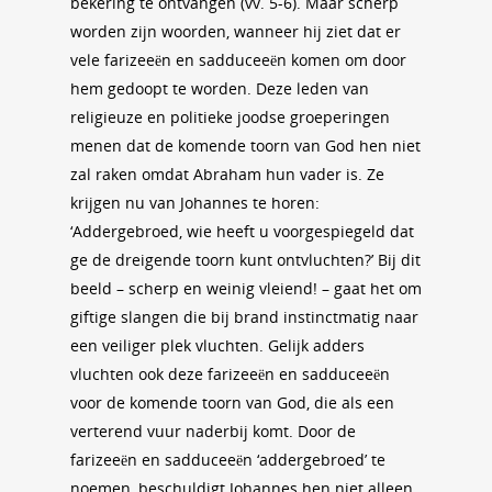
bekering te ontvangen (vv. 5-6). Maar scherp
worden zijn woorden, wanneer hij ziet dat er
vele farizeeën en sadduceeën komen om door
hem gedoopt te worden. Deze leden van
religieuze en politieke joodse groeperingen
menen dat de komende toorn van God hen niet
zal raken omdat Abraham hun vader is. Ze
krijgen nu van Johannes te horen:
‘Addergebroed, wie heeft u voorgespiegeld dat
ge de dreigende toorn kunt ontvluchten?’ Bij dit
beeld – scherp en weinig vleiend! – gaat het om
giftige slangen die bij brand instinctmatig naar
een veiliger plek vluchten. Gelijk adders
vluchten ook deze farizeeën en sadduceeën
voor de komende toorn van God, die als een
verterend vuur naderbij komt. Door de
farizeeën en sadduceeën ‘addergebroed’ te
noemen, beschuldigt Johannes hen niet alleen