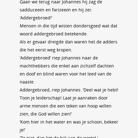
Gaan we terug naar Johannes hij zag de
sadduceeën en farizeeën en hij zei:
‘Addergebroed!’
Mensen in die tijd wisten dondersgoed wat dat
woord addergebroed betekende.
Als er gevaar dreigde dan waren het de adders
die het eerst weg kropen.
‘Addergebroed’ riep Johannes naar de
machthebbers die enkel aan zichzelf dachten
en doof en blind waren voor het leed van de
naaste.
Addergebroed, riep Johannes: ‘Deel wat je hebt!
Toon je leiderschap! Laat je aanraken door
arme mensen die een teken van hoop willen
zien, die God willen zien!’
‘Kom hier in het water en was je schoon, bekeer
je!’
‘Zo niet, dan ligt de bijl aan de wortel.’