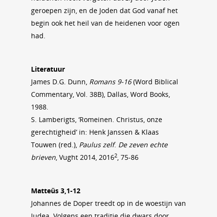
geroepen zijn, en de Joden dat God vanaf het
begin ook het heil van de heidenen voor ogen
had.
Literatuur
James D.G. Dunn,
Romans 9-16
(Word Biblical
Commentary, Vol. 38B), Dallas, Word Books,
1988.
S. Lamberigts, ‘Romeinen. Christus, onze
gerechtigheid’ in: Henk Janssen & Klaas
Touwen (red.),
Paulus zelf
.
De zeven echte
2
brieven
, Vught 2014, 2016
, 75-86
Matteüs 3,1-12
Johannes de Doper treedt op in de woestijn van
Judea. Volgens een traditie die dwars door