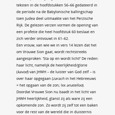
teksten in de hoofdstukken 56–66 gedateerd in
de periode na de Babylonische ballingschap
toen Judea deel uitmaakte van het Perzische
Rijk. De gelezen verzen vormen de opening van
een profetie die heel hoofdstuk 60 beslaat en
zich verder ontvouwt in 61–62.
Een vrouw, van wie we in vers 14 lezen dat het
om Vrouwe Sion gaat, wordt rechtstreeks
aangesproken: ‘Sta op en wordt licht!’ De reden:
haar licht, namelijk de heerlijkheid/glorie
(
kavod
) van JHWH – de luister van God zelf – is
over haar opgegaan (
zarach
in het Hebreeuws
= het opgaan van de zon; lxx
anatelloo
).
Doordat Vrouwe Sion nu baadt in het licht van
JHWH heerlijkheid, glanst zij als ware zij een
opkomende zon. Zo wordt zij zelf tot een baken
voor de rest van de wereld die in duisternis