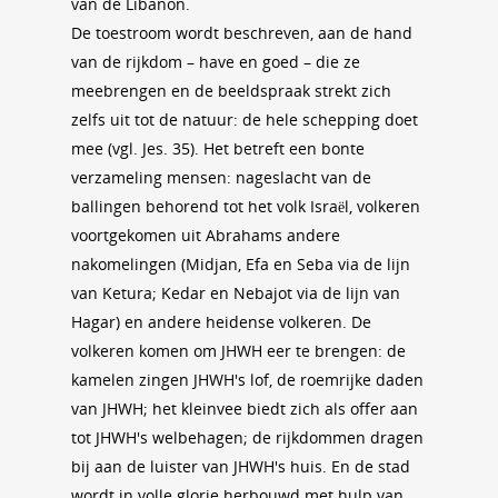
van de Libanon.
De toestroom wordt beschreven, aan de hand
van de rijkdom – have en goed – die ze
meebrengen en de beeldspraak strekt zich
zelfs uit tot de natuur: de hele schepping doet
mee (vgl. Jes. 35). Het betreft een bonte
verzameling mensen: nageslacht van de
ballingen behorend tot het volk Israël, volkeren
voortgekomen uit Abrahams andere
nakomelingen (Midjan, Efa en Seba via de lijn
van Ketura; Kedar en Nebajot via de lijn van
Hagar) en andere heidense volkeren. De
volkeren komen om JHWH eer te brengen: de
kamelen zingen JHWH's lof, de roemrijke daden
van JHWH; het kleinvee biedt zich als offer aan
tot JHWH's welbehagen; de rijkdommen dragen
bij aan de luister van JHWH's huis. En de stad
wordt in volle glorie herbouwd met hulp van