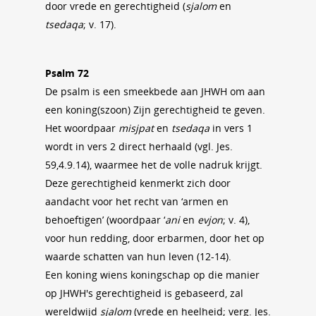
door vrede en gerechtigheid (
sjalom
en
tsedaqa
; v. 17).
Psalm 72
De psalm is een smeekbede aan JHWH om aan
een koning(szoon) Zijn gerechtigheid te geven.
Het woordpaar
misjpat
en
tsedaqa
in vers 1
wordt in vers 2 direct herhaald (vgl. Jes.
59,4.9.14), waarmee het de volle nadruk krijgt.
Deze gerechtigheid kenmerkt zich door
aandacht voor het recht van ‘armen en
behoeftigen’ (woordpaar ‘
ani
en
evjon
; v. 4),
voor hun redding, door erbarmen, door het op
waarde schatten van hun leven (12-14).
Een koning wiens koningschap op die manier
op JHWH's gerechtigheid is gebaseerd, zal
wereldwijd
sjalom
(vrede en heelheid; verg. Jes.