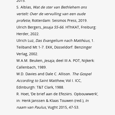
2015.
S. Alblas,
Wat de ster van Bethlehem ons
vertelt: Over de vervulling van een oude
profetie
, Rotterdam: Seismos Press, 2019.
Ulrich Bergers,
Jesaja 55-66
. HThKAT, Freiburg:
Herder, 2022.
Ulrich Luz,
Das Evangelium nach Matthäus
, 1.
Teilband Mt 1-7. EKK, Düsseldorf: Benzinger
Verlag, 2002.
W.A.M. Beuken,
Jesaja
, deel III A. POT, Nijkerk:
Callenbach, 1989.
W.D. Davies and Dale C. Allison.
The Gospel
According to Saint Matthew
, Vol I. ICC,
Edinburgh: T&T Clark, 1988.
R. Hoet, ‘De brief aan de Efeziërs. Opbouwwerk’,
in: Henk Janssen & Klaas Touwen (red.),
In
naam van Paulus
, Vught 2015, 47-53.