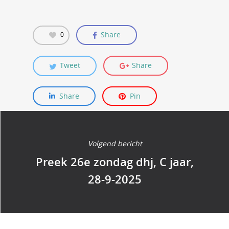
Share
0
Tweet
Share
Share
Pin
Volgend bericht
Preek 26e zondag dhj, C jaar,
28-9-2025