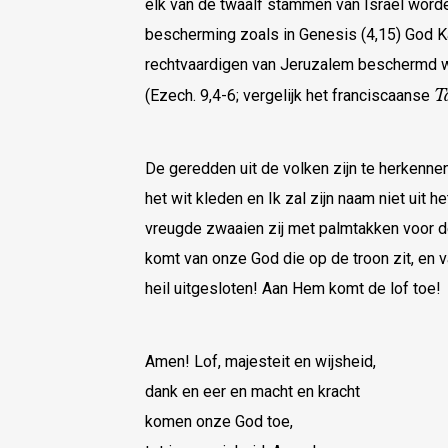
elk van de twaalf stammen van Israël word
bescherming zoals in Genesis (4,15) God K
rechtvaardigen van Jeruzalem beschermd 
T
(Ezech. 9,4-6; vergelijk het franciscaanse
De geredden uit de volken zijn te herkennen 
het wit kleden en Ik zal zijn naam niet uit h
vreugde zwaaien zij met palmtakken voor de
komt van onze God die op de troon zit, en 
heil uitgesloten! Aan Hem komt de lof toe!
Amen! Lof, majesteit en wijsheid,
dank en eer en macht en kracht
komen onze God toe,