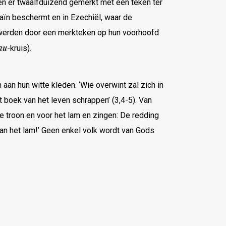
en er twaalfduizend gemerkt met een teken ter
aïn beschermt en in Ezechiël, waar de
werden door een merkteken op hun voorhoofd
au
-kruis).
aan hun witte kleden. ‘Wie overwint zal zich in
et boek van het leven schrappen’ (3,4-5). Van
 troon en voor het lam en zingen: De redding
van het lam!’ Geen enkel volk wordt van Gods